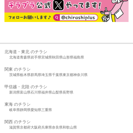
北海道・東北 のチラシ
北海道
青森県
岩手県
宮城県
秋田県
山形県
福島県
関東 のチラシ
茨城県
栃木県
群馬県
埼玉県
千葉県
東京都
神奈川県
甲信越・北陸 のチラシ
新潟県
富山県
石川県
福井県
山梨県
長野県
東海 のチラシ
岐阜県
静岡県
愛知県
三重県
関西 のチラシ
滋賀県
京都府
大阪府
兵庫県
奈良県
和歌山県