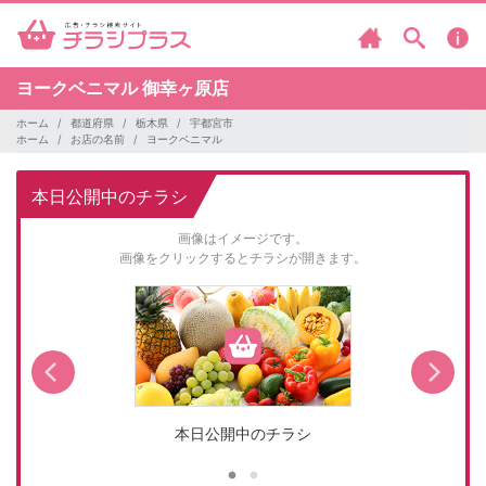
ヨークベニマル
御幸ヶ原店
ホーム
都道府県
栃木県
宇都宮市
ホーム
お店の名前
ヨークベニマル
本日公開中のチラシ
画像はイメージです。
画像をクリックするとチラシが開きます。
本日公開中のチラシ