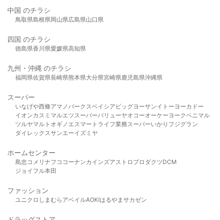
中国 のチラシ
鳥取県
島根県
岡山県
広島県
山口県
四国 のチラシ
徳島県
香川県
愛媛県
高知県
九州・沖縄 のチラシ
福岡県
佐賀県
長崎県
熊本県
大分県
宮崎県
鹿児島県
沖縄県
スーパー
いなげや
西條
アマノパークス
ベイシア
ビッグヨーサン
イトーヨーカドー
イオン
カスミ
マルエツ
スーパーバリュー
ヤオコー
オーケー
ヨークベニマル
ツルヤ
マルト
オギノ
エスマート
ライフ
業務スーパー
いかり
フジグラン
ダイレックス
サンエー
イズミヤ
ホームセンター
島忠
コメリ
ナフコ
コーナン
カインズ
アストロプロダクツ
DCM
ジョイフル本田
ファッション
ユニクロ
しまむら
アベイル
AOKI
はるやま
サカゼン
ドラッグストア