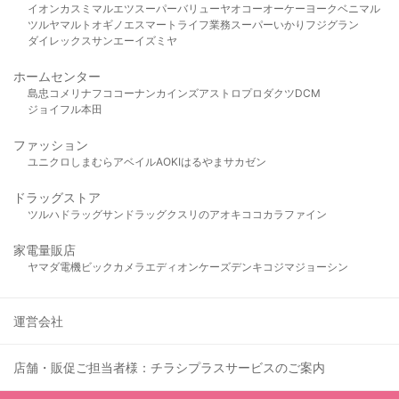
イオン
カスミ
マルエツ
スーパーバリュー
ヤオコー
オーケー
ヨークベニマル
ツルヤ
マルト
オギノ
エスマート
ライフ
業務スーパー
いかり
フジグラン
ダイレックス
サンエー
イズミヤ
ホームセンター
島忠
コメリ
ナフコ
コーナン
カインズ
アストロプロダクツ
DCM
ジョイフル本田
ファッション
ユニクロ
しまむら
アベイル
AOKI
はるやま
サカゼン
ドラッグストア
ツルハドラッグ
サンドラッグ
クスリのアオキ
ココカラファイン
家電量販店
ヤマダ電機
ビックカメラ
エディオン
ケーズデンキ
コジマ
ジョーシン
運営会社
店舗・販促ご担当者様：チラシプラスサービスのご案内