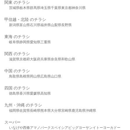
関東 のチラシ
茨城県
栃木県
群馬県
埼玉県
千葉県
東京都
神奈川県
甲信越・北陸 のチラシ
新潟県
富山県
石川県
福井県
山梨県
長野県
東海 のチラシ
岐阜県
静岡県
愛知県
三重県
関西 のチラシ
滋賀県
京都府
大阪府
兵庫県
奈良県
和歌山県
中国 のチラシ
鳥取県
島根県
岡山県
広島県
山口県
四国 のチラシ
徳島県
香川県
愛媛県
高知県
九州・沖縄 のチラシ
福岡県
佐賀県
長崎県
熊本県
大分県
宮崎県
鹿児島県
沖縄県
スーパー
いなげや
西條
アマノパークス
ベイシア
ビッグヨーサン
イトーヨーカドー