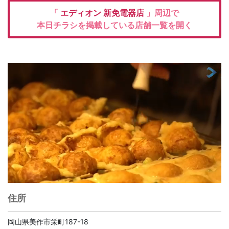
「
エディオン
新免電器店
」周辺で
本日チラシを掲載している店舗一覧を開く
住所
岡山県美作市栄町187-18