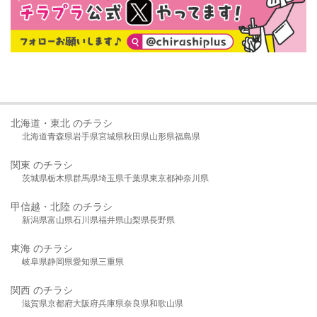
北海道・東北 のチラシ
北海道
青森県
岩手県
宮城県
秋田県
山形県
福島県
関東 のチラシ
茨城県
栃木県
群馬県
埼玉県
千葉県
東京都
神奈川県
甲信越・北陸 のチラシ
新潟県
富山県
石川県
福井県
山梨県
長野県
東海 のチラシ
岐阜県
静岡県
愛知県
三重県
関西 のチラシ
滋賀県
京都府
大阪府
兵庫県
奈良県
和歌山県