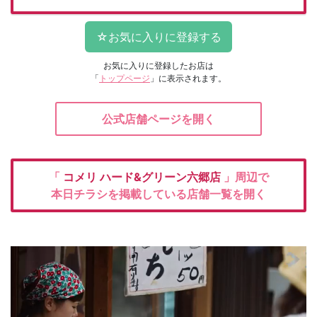
お気に入りに登録したお店は
「
トップページ
」に表示されます。
公式店舗ページを開く
「
コメリ
ハード&グリーン六郷店
」周辺で
本日チラシを掲載している店舗一覧を開く