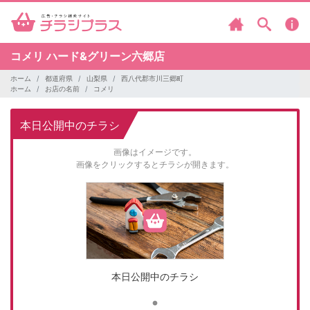
コメリ
ハード&グリーン六郷店
ホーム
都道府県
山梨県
西八代郡市川三郷町
ホーム
お店の名前
コメリ
本日公開中のチラシ
画像はイメージです。
画像をクリックするとチラシが開きます。
本日公開中のチラシ