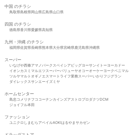
中国 のチラシ
鳥取県
島根県
岡山県
広島県
山口県
四国 のチラシ
徳島県
香川県
愛媛県
高知県
九州・沖縄 のチラシ
福岡県
佐賀県
長崎県
熊本県
大分県
宮崎県
鹿児島県
沖縄県
スーパー
いなげや
西條
アマノパークス
ベイシア
ビッグヨーサン
イトーヨーカドー
イオン
カスミ
マルエツ
スーパーバリュー
ヤオコー
オーケー
ヨークベニマル
ツルヤ
マルト
オギノ
エスマート
ライフ
業務スーパー
いかり
フジグラン
ダイレックス
サンエー
イズミヤ
ホームセンター
島忠
コメリ
ナフコ
コーナン
カインズ
アストロプロダクツ
DCM
ジョイフル本田
ファッション
ユニクロ
しまむら
アベイル
AOKI
はるやま
サカゼン
ドラッグストア