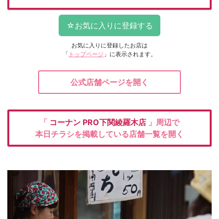
お気に入りに登録したお店は
「
トップページ
」に表示されます。
公式店舗ページを開く
「
コーナン
PRO下関綾羅木店
」周辺で
本日チラシを掲載している店舗一覧を開く