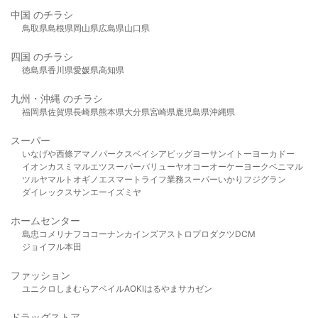
中国 のチラシ
鳥取県
島根県
岡山県
広島県
山口県
四国 のチラシ
徳島県
香川県
愛媛県
高知県
九州・沖縄 のチラシ
福岡県
佐賀県
長崎県
熊本県
大分県
宮崎県
鹿児島県
沖縄県
スーパー
いなげや
西條
アマノパークス
ベイシア
ビッグヨーサン
イトーヨーカドー
イオン
カスミ
マルエツ
スーパーバリュー
ヤオコー
オーケー
ヨークベニマル
ツルヤ
マルト
オギノ
エスマート
ライフ
業務スーパー
いかり
フジグラン
ダイレックス
サンエー
イズミヤ
ホームセンター
島忠
コメリ
ナフコ
コーナン
カインズ
アストロプロダクツ
DCM
ジョイフル本田
ファッション
ユニクロ
しまむら
アベイル
AOKI
はるやま
サカゼン
ドラッグストア