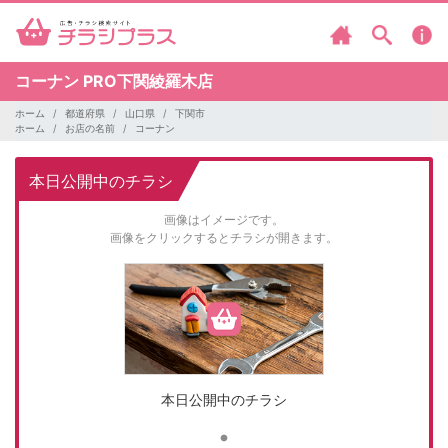
コーナン
PRO下関綾羅木店
ホーム
都道府県
山口県
下関市
ホーム
お店の名前
コーナン
本日公開中のチラシ
画像はイメージです。
画像をクリックするとチラシが開きます。
本日公開中のチラシ