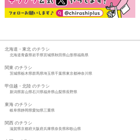
北海道・東北 のチラシ
北海道
青森県
岩手県
宮城県
秋田県
山形県
福島県
関東 のチラシ
茨城県
栃木県
群馬県
埼玉県
千葉県
東京都
神奈川県
甲信越・北陸 のチラシ
新潟県
富山県
石川県
福井県
山梨県
長野県
東海 のチラシ
岐阜県
静岡県
愛知県
三重県
関西 のチラシ
滋賀県
京都府
大阪府
兵庫県
奈良県
和歌山県