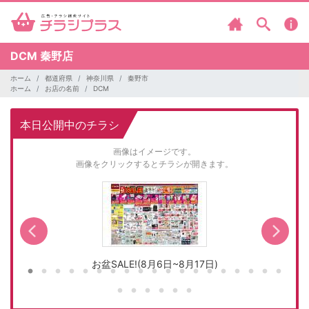
DCM
秦野店
ホーム
都道府県
神奈川県
秦野市
ホーム
お店の名前
DCM
本日公開中のチラシ
画像はイメージです。
画像をクリックするとチラシが開きます。
お盆SALE!(8月6日~8月17日)