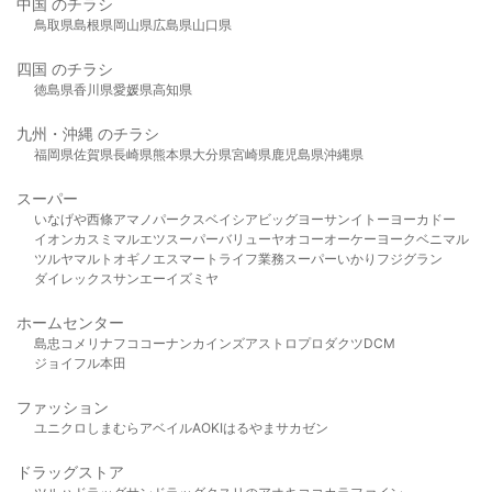
中国 のチラシ
鳥取県
島根県
岡山県
広島県
山口県
四国 のチラシ
徳島県
香川県
愛媛県
高知県
九州・沖縄 のチラシ
福岡県
佐賀県
長崎県
熊本県
大分県
宮崎県
鹿児島県
沖縄県
スーパー
いなげや
西條
アマノパークス
ベイシア
ビッグヨーサン
イトーヨーカドー
イオン
カスミ
マルエツ
スーパーバリュー
ヤオコー
オーケー
ヨークベニマル
ツルヤ
マルト
オギノ
エスマート
ライフ
業務スーパー
いかり
フジグラン
ダイレックス
サンエー
イズミヤ
ホームセンター
島忠
コメリ
ナフコ
コーナン
カインズ
アストロプロダクツ
DCM
ジョイフル本田
ファッション
ユニクロ
しまむら
アベイル
AOKI
はるやま
サカゼン
ドラッグストア