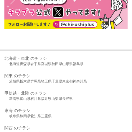
北海道・東北 のチラシ
北海道
青森県
岩手県
宮城県
秋田県
山形県
福島県
関東 のチラシ
茨城県
栃木県
群馬県
埼玉県
千葉県
東京都
神奈川県
甲信越・北陸 のチラシ
新潟県
富山県
石川県
福井県
山梨県
長野県
東海 のチラシ
岐阜県
静岡県
愛知県
三重県
関西 のチラシ