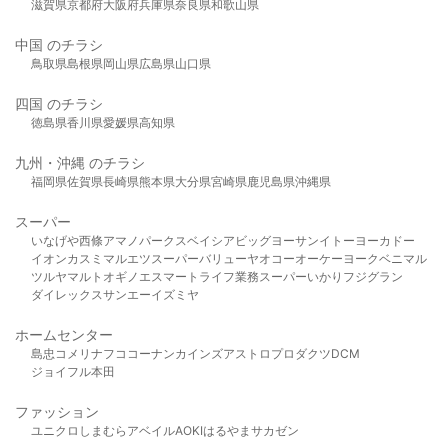
滋賀県
京都府
大阪府
兵庫県
奈良県
和歌山県
中国 のチラシ
鳥取県
島根県
岡山県
広島県
山口県
四国 のチラシ
徳島県
香川県
愛媛県
高知県
九州・沖縄 のチラシ
福岡県
佐賀県
長崎県
熊本県
大分県
宮崎県
鹿児島県
沖縄県
スーパー
いなげや
西條
アマノパークス
ベイシア
ビッグヨーサン
イトーヨーカドー
イオン
カスミ
マルエツ
スーパーバリュー
ヤオコー
オーケー
ヨークベニマル
ツルヤ
マルト
オギノ
エスマート
ライフ
業務スーパー
いかり
フジグラン
ダイレックス
サンエー
イズミヤ
ホームセンター
島忠
コメリ
ナフコ
コーナン
カインズ
アストロプロダクツ
DCM
ジョイフル本田
ファッション
ユニクロ
しまむら
アベイル
AOKI
はるやま
サカゼン