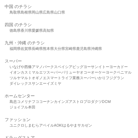
中国 のチラシ
鳥取県
島根県
岡山県
広島県
山口県
四国 のチラシ
徳島県
香川県
愛媛県
高知県
九州・沖縄 のチラシ
福岡県
佐賀県
長崎県
熊本県
大分県
宮崎県
鹿児島県
沖縄県
スーパー
いなげや
西條
アマノパークス
ベイシア
ビッグヨーサン
イトーヨーカドー
イオン
カスミ
マルエツ
スーパーバリュー
ヤオコー
オーケー
ヨークベニマル
ツルヤ
マルト
オギノ
エスマート
ライフ
業務スーパー
いかり
フジグラン
ダイレックス
サンエー
イズミヤ
ホームセンター
島忠
コメリ
ナフコ
コーナン
カインズ
アストロプロダクツ
DCM
ジョイフル本田
ファッション
ユニクロ
しまむら
アベイル
AOKI
はるやま
サカゼン
ドラッグストア