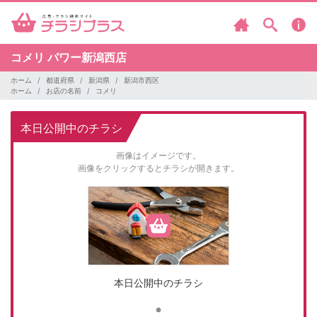
コメリ
パワー新潟西店
ホーム
都道府県
新潟県
新潟市西区
ホーム
お店の名前
コメリ
本日公開中のチラシ
画像はイメージです。
画像をクリックするとチラシが開きます。
本日公開中のチラシ