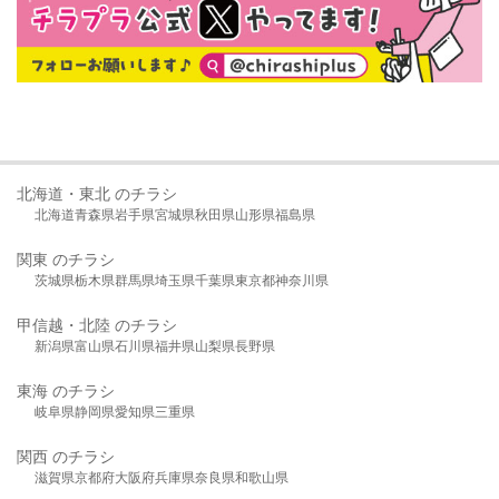
北海道・東北 のチラシ
北海道
青森県
岩手県
宮城県
秋田県
山形県
福島県
関東 のチラシ
茨城県
栃木県
群馬県
埼玉県
千葉県
東京都
神奈川県
甲信越・北陸 のチラシ
新潟県
富山県
石川県
福井県
山梨県
長野県
東海 のチラシ
岐阜県
静岡県
愛知県
三重県
関西 のチラシ
滋賀県
京都府
大阪府
兵庫県
奈良県
和歌山県