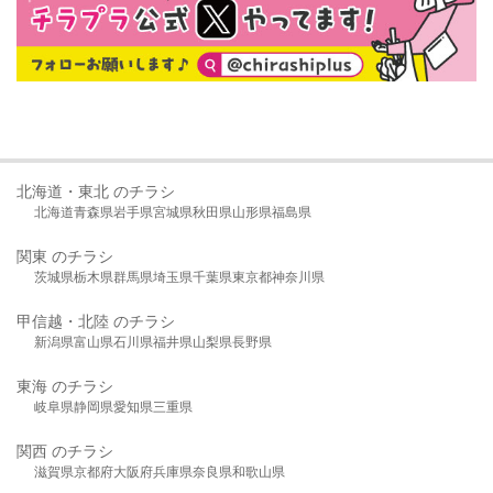
北海道・東北 のチラシ
北海道
青森県
岩手県
宮城県
秋田県
山形県
福島県
関東 のチラシ
茨城県
栃木県
群馬県
埼玉県
千葉県
東京都
神奈川県
甲信越・北陸 のチラシ
新潟県
富山県
石川県
福井県
山梨県
長野県
東海 のチラシ
岐阜県
静岡県
愛知県
三重県
関西 のチラシ
滋賀県
京都府
大阪府
兵庫県
奈良県
和歌山県