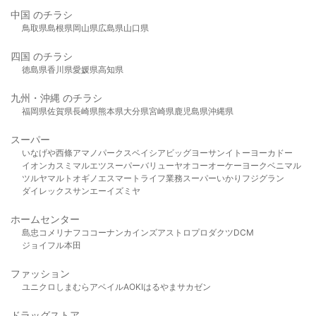
中国 のチラシ
鳥取県
島根県
岡山県
広島県
山口県
四国 のチラシ
徳島県
香川県
愛媛県
高知県
九州・沖縄 のチラシ
福岡県
佐賀県
長崎県
熊本県
大分県
宮崎県
鹿児島県
沖縄県
スーパー
いなげや
西條
アマノパークス
ベイシア
ビッグヨーサン
イトーヨーカドー
イオン
カスミ
マルエツ
スーパーバリュー
ヤオコー
オーケー
ヨークベニマル
ツルヤ
マルト
オギノ
エスマート
ライフ
業務スーパー
いかり
フジグラン
ダイレックス
サンエー
イズミヤ
ホームセンター
島忠
コメリ
ナフコ
コーナン
カインズ
アストロプロダクツ
DCM
ジョイフル本田
ファッション
ユニクロ
しまむら
アベイル
AOKI
はるやま
サカゼン
ドラッグストア