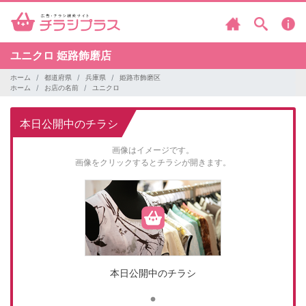
ユニクロ
姫路飾磨店
ホーム
都道府県
兵庫県
姫路市飾磨区
ホーム
お店の名前
ユニクロ
本日公開中のチラシ
画像はイメージです。
画像をクリックするとチラシが開きます。
本日公開中のチラシ