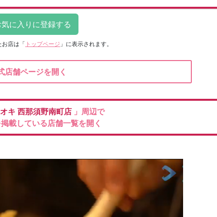
たお店は
「
トップページ
」に表示されます。
式店舗ページを開く
アオキ
西那須野南町店
」周辺で
を掲載している店舗一覧を開く