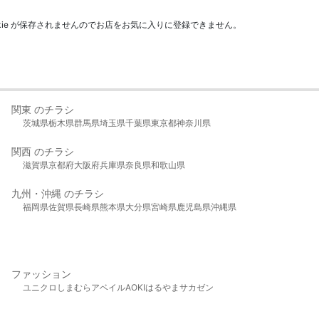
kie が保存されませんのでお店をお気に入りに登録できません。
関東 のチラシ
茨城県
栃木県
群馬県
埼玉県
千葉県
東京都
神奈川県
関西 のチラシ
滋賀県
京都府
大阪府
兵庫県
奈良県
和歌山県
九州・沖縄 のチラシ
福岡県
佐賀県
長崎県
熊本県
大分県
宮崎県
鹿児島県
沖縄県
ファッション
ユニクロ
しまむら
アベイル
AOKI
はるやま
サカゼン