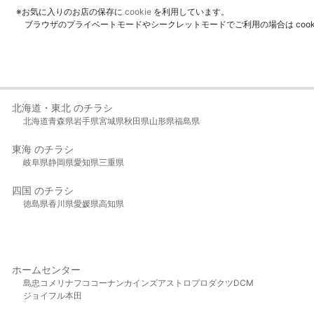
※お気に入りのお店の保存に
cookie
を利用しています。
ブラウザのプライベートモードやシークレットモードでご利用の場合は coo
北海道・東北 のチラシ
北海道
青森県
岩手県
宮城県
秋田県
山形県
福島県
東海 のチラシ
岐阜県
静岡県
愛知県
三重県
四国 のチラシ
徳島県
香川県
愛媛県
高知県
ホームセンター
島忠
コメリ
ナフコ
コーナン
カインズ
アストロプロダクツ
DCM
ジョイフル本田