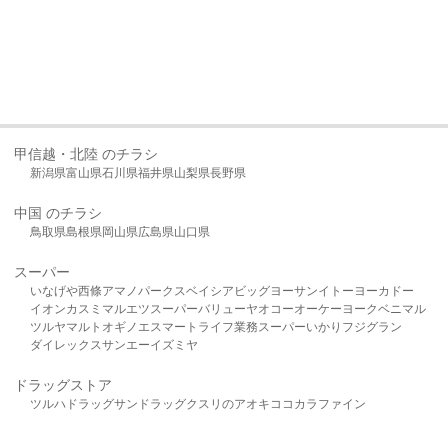
甲信越・北陸 のチラシ
新潟県
富山県
石川県
福井県
山梨県
長野県
中国 のチラシ
鳥取県
島根県
岡山県
広島県
山口県
スーパー
いなげや
西條
アマノパークス
ベイシア
ビッグヨーサン
イトーヨーカドー
イオン
カスミ
マルエツ
スーパーバリュー
ヤオコー
オーケー
ヨークベニマル
ツルヤ
マルト
オギノ
エスマート
ライフ
業務スーパー
いかり
フジグラン
ダイレックス
サンエー
イズミヤ
ドラッグストア
ツルハドラッグ
サンドラッグ
クスリのアオキ
ココカラファイン