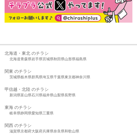
北海道・東北 のチラシ
北海道
青森県
岩手県
宮城県
秋田県
山形県
福島県
関東 のチラシ
茨城県
栃木県
群馬県
埼玉県
千葉県
東京都
神奈川県
甲信越・北陸 のチラシ
新潟県
富山県
石川県
福井県
山梨県
長野県
東海 のチラシ
岐阜県
静岡県
愛知県
三重県
関西 のチラシ
滋賀県
京都府
大阪府
兵庫県
奈良県
和歌山県