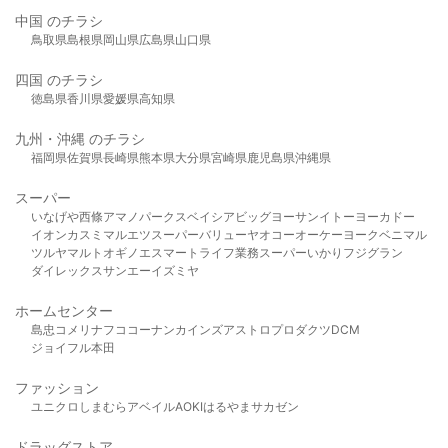
中国 のチラシ
鳥取県
島根県
岡山県
広島県
山口県
四国 のチラシ
徳島県
香川県
愛媛県
高知県
九州・沖縄 のチラシ
福岡県
佐賀県
長崎県
熊本県
大分県
宮崎県
鹿児島県
沖縄県
スーパー
いなげや
西條
アマノパークス
ベイシア
ビッグヨーサン
イトーヨーカドー
イオン
カスミ
マルエツ
スーパーバリュー
ヤオコー
オーケー
ヨークベニマル
ツルヤ
マルト
オギノ
エスマート
ライフ
業務スーパー
いかり
フジグラン
ダイレックス
サンエー
イズミヤ
ホームセンター
島忠
コメリ
ナフコ
コーナン
カインズ
アストロプロダクツ
DCM
ジョイフル本田
ファッション
ユニクロ
しまむら
アベイル
AOKI
はるやま
サカゼン
ドラッグストア