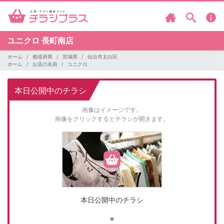
ユニクロ
長町南店
ホーム
都道府県
宮城県
仙台市太白区
ホーム
お店の名前
ユニクロ
本日公開中のチラシ
画像はイメージです。
画像をクリックするとチラシが開きます。
本日公開中のチラシ