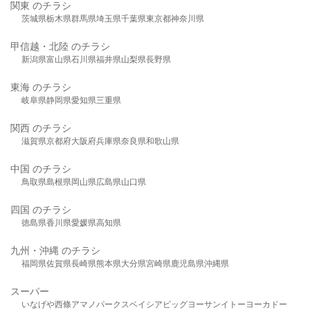
関東 のチラシ
茨城県
栃木県
群馬県
埼玉県
千葉県
東京都
神奈川県
甲信越・北陸 のチラシ
新潟県
富山県
石川県
福井県
山梨県
長野県
東海 のチラシ
岐阜県
静岡県
愛知県
三重県
関西 のチラシ
滋賀県
京都府
大阪府
兵庫県
奈良県
和歌山県
中国 のチラシ
鳥取県
島根県
岡山県
広島県
山口県
四国 のチラシ
徳島県
香川県
愛媛県
高知県
九州・沖縄 のチラシ
福岡県
佐賀県
長崎県
熊本県
大分県
宮崎県
鹿児島県
沖縄県
スーパー
いなげや
西條
アマノパークス
ベイシア
ビッグヨーサン
イトーヨーカドー