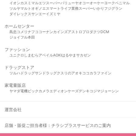
イオン
カスミ
マルエツ
スーパーバリュー
ヤオコー
オーケー
ヨークベニマル
ツルヤ
マルト
オギノ
エスマート
ライフ
業務スーパー
いかり
フジグラン
ダイレックス
サンエー
イズミヤ
ホームセンター
島忠
コメリ
ナフコ
コーナン
カインズ
アストロプロダクツ
DCM
ジョイフル本田
ファッション
ユニクロ
しまむら
アベイル
AOKI
はるやま
サカゼン
ドラッグストア
ツルハドラッグ
サンドラッグ
クスリのアオキ
ココカラファイン
家電量販店
ヤマダ電機
ビックカメラ
エディオン
ケーズデンキ
コジマ
ジョーシン
運営会社
店舗・販促ご担当者様：チラシプラスサービスのご案内