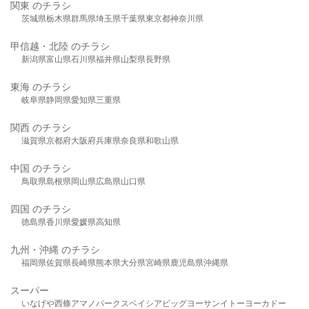
関東 のチラシ
茨城県
栃木県
群馬県
埼玉県
千葉県
東京都
神奈川県
甲信越・北陸 のチラシ
新潟県
富山県
石川県
福井県
山梨県
長野県
東海 のチラシ
岐阜県
静岡県
愛知県
三重県
関西 のチラシ
滋賀県
京都府
大阪府
兵庫県
奈良県
和歌山県
中国 のチラシ
鳥取県
島根県
岡山県
広島県
山口県
四国 のチラシ
徳島県
香川県
愛媛県
高知県
九州・沖縄 のチラシ
福岡県
佐賀県
長崎県
熊本県
大分県
宮崎県
鹿児島県
沖縄県
スーパー
いなげや
西條
アマノパークス
ベイシア
ビッグヨーサン
イトーヨーカドー