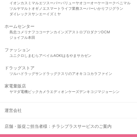
イオン
カスミ
マルエツ
スーパーバリュー
ヤオコー
オーケー
ヨークベニマル
ツルヤ
マルト
オギノ
エスマート
ライフ
業務スーパー
いかり
フジグラン
ダイレックス
サンエー
イズミヤ
ホームセンター
島忠
コメリ
ナフコ
コーナン
カインズ
アストロプロダクツ
DCM
ジョイフル本田
ファッション
ユニクロ
しまむら
アベイル
AOKI
はるやま
サカゼン
ドラッグストア
ツルハドラッグ
サンドラッグ
クスリのアオキ
ココカラファイン
家電量販店
ヤマダ電機
ビックカメラ
エディオン
ケーズデンキ
コジマ
ジョーシン
運営会社
店舗・販促ご担当者様：チラシプラスサービスのご案内