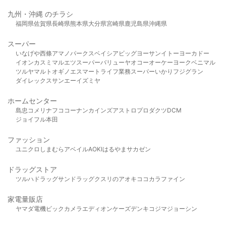
九州・沖縄 のチラシ
福岡県
佐賀県
長崎県
熊本県
大分県
宮崎県
鹿児島県
沖縄県
スーパー
いなげや
西條
アマノパークス
ベイシア
ビッグヨーサン
イトーヨーカドー
イオン
カスミ
マルエツ
スーパーバリュー
ヤオコー
オーケー
ヨークベニマル
ツルヤ
マルト
オギノ
エスマート
ライフ
業務スーパー
いかり
フジグラン
ダイレックス
サンエー
イズミヤ
ホームセンター
島忠
コメリ
ナフコ
コーナン
カインズ
アストロプロダクツ
DCM
ジョイフル本田
ファッション
ユニクロ
しまむら
アベイル
AOKI
はるやま
サカゼン
ドラッグストア
ツルハドラッグ
サンドラッグ
クスリのアオキ
ココカラファイン
家電量販店
ヤマダ電機
ビックカメラ
エディオン
ケーズデンキ
コジマ
ジョーシン