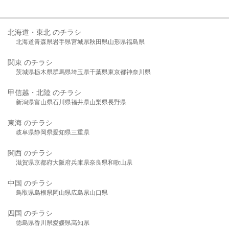
北海道・東北 のチラシ
北海道
青森県
岩手県
宮城県
秋田県
山形県
福島県
関東 のチラシ
茨城県
栃木県
群馬県
埼玉県
千葉県
東京都
神奈川県
甲信越・北陸 のチラシ
新潟県
富山県
石川県
福井県
山梨県
長野県
東海 のチラシ
岐阜県
静岡県
愛知県
三重県
関西 のチラシ
滋賀県
京都府
大阪府
兵庫県
奈良県
和歌山県
中国 のチラシ
鳥取県
島根県
岡山県
広島県
山口県
四国 のチラシ
徳島県
香川県
愛媛県
高知県