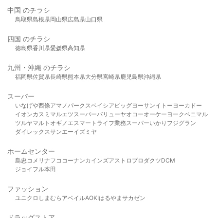
中国 のチラシ
鳥取県
島根県
岡山県
広島県
山口県
四国 のチラシ
徳島県
香川県
愛媛県
高知県
九州・沖縄 のチラシ
福岡県
佐賀県
長崎県
熊本県
大分県
宮崎県
鹿児島県
沖縄県
スーパー
いなげや
西條
アマノパークス
ベイシア
ビッグヨーサン
イトーヨーカドー
イオン
カスミ
マルエツ
スーパーバリュー
ヤオコー
オーケー
ヨークベニマル
ツルヤ
マルト
オギノ
エスマート
ライフ
業務スーパー
いかり
フジグラン
ダイレックス
サンエー
イズミヤ
ホームセンター
島忠
コメリ
ナフコ
コーナン
カインズ
アストロプロダクツ
DCM
ジョイフル本田
ファッション
ユニクロ
しまむら
アベイル
AOKI
はるやま
サカゼン
ドラッグストア