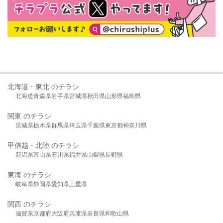
北海道・東北 のチラシ
北海道
青森県
岩手県
宮城県
秋田県
山形県
福島県
関東 のチラシ
茨城県
栃木県
群馬県
埼玉県
千葉県
東京都
神奈川県
甲信越・北陸 のチラシ
新潟県
富山県
石川県
福井県
山梨県
長野県
東海 のチラシ
岐阜県
静岡県
愛知県
三重県
関西 のチラシ
滋賀県
京都府
大阪府
兵庫県
奈良県
和歌山県