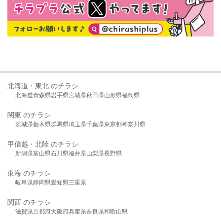
北海道・東北 のチラシ
北海道
青森県
岩手県
宮城県
秋田県
山形県
福島県
関東 のチラシ
茨城県
栃木県
群馬県
埼玉県
千葉県
東京都
神奈川県
甲信越・北陸 のチラシ
新潟県
富山県
石川県
福井県
山梨県
長野県
東海 のチラシ
岐阜県
静岡県
愛知県
三重県
関西 のチラシ
滋賀県
京都府
大阪府
兵庫県
奈良県
和歌山県