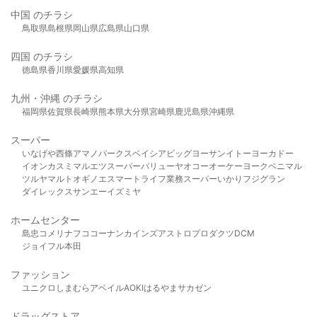
中国 のチラシ
鳥取県
島根県
岡山県
広島県
山口県
四国 のチラシ
徳島県
香川県
愛媛県
高知県
九州・沖縄 のチラシ
福岡県
佐賀県
長崎県
熊本県
大分県
宮崎県
鹿児島県
沖縄県
スーパー
いなげや
西條
アマノパークス
ベイシア
ビッグヨーサン
イトーヨーカドー
イオン
カスミ
マルエツ
スーパーバリュー
ヤオコー
オーケー
ヨークベニマル
ツルヤ
マルト
オギノ
エスマート
ライフ
業務スーパー
いかり
フジグラン
ダイレックス
サンエー
イズミヤ
ホームセンター
島忠
コメリ
ナフコ
コーナン
カインズ
アストロプロダクツ
DCM
ジョイフル本田
ファッション
ユニクロ
しまむら
アベイル
AOKI
はるやま
サカゼン
ドラッグストア