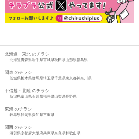
北海道・東北 のチラシ
北海道
青森県
岩手県
宮城県
秋田県
山形県
福島県
関東 のチラシ
茨城県
栃木県
群馬県
埼玉県
千葉県
東京都
神奈川県
甲信越・北陸 のチラシ
新潟県
富山県
石川県
福井県
山梨県
長野県
東海 のチラシ
岐阜県
静岡県
愛知県
三重県
関西 のチラシ
滋賀県
京都府
大阪府
兵庫県
奈良県
和歌山県