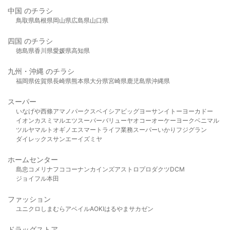
中国 のチラシ
鳥取県
島根県
岡山県
広島県
山口県
四国 のチラシ
徳島県
香川県
愛媛県
高知県
九州・沖縄 のチラシ
福岡県
佐賀県
長崎県
熊本県
大分県
宮崎県
鹿児島県
沖縄県
スーパー
いなげや
西條
アマノパークス
ベイシア
ビッグヨーサン
イトーヨーカドー
イオン
カスミ
マルエツ
スーパーバリュー
ヤオコー
オーケー
ヨークベニマル
ツルヤ
マルト
オギノ
エスマート
ライフ
業務スーパー
いかり
フジグラン
ダイレックス
サンエー
イズミヤ
ホームセンター
島忠
コメリ
ナフコ
コーナン
カインズ
アストロプロダクツ
DCM
ジョイフル本田
ファッション
ユニクロ
しまむら
アベイル
AOKI
はるやま
サカゼン
ドラッグストア