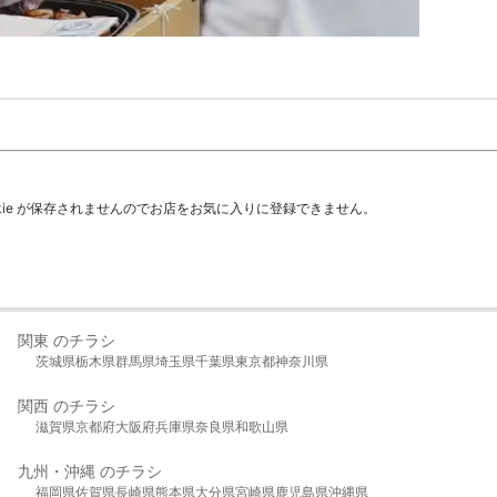
kie が保存されませんのでお店をお気に入りに登録できません。
関東 のチラシ
茨城県
栃木県
群馬県
埼玉県
千葉県
東京都
神奈川県
関西 のチラシ
滋賀県
京都府
大阪府
兵庫県
奈良県
和歌山県
九州・沖縄 のチラシ
福岡県
佐賀県
長崎県
熊本県
大分県
宮崎県
鹿児島県
沖縄県