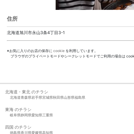
住所
北海道旭川市永山3条4丁目3-1
※お気に入りのお店の保存に
cookie
を利用しています。
ブラウザのプライベートモードやシークレットモードでご利用の場合は coo
北海道・東北 のチラシ
北海道
青森県
岩手県
宮城県
秋田県
山形県
福島県
東海 のチラシ
岐阜県
静岡県
愛知県
三重県
四国 のチラシ
徳島県
香川県
愛媛県
高知県