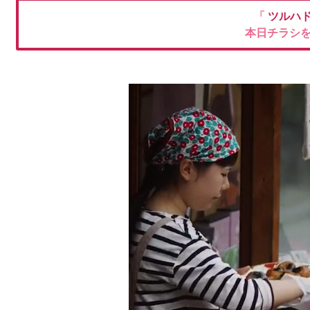
「
ツルハ
本日チラシ