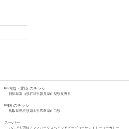
甲信越・北陸 のチラシ
新潟県
富山県
石川県
福井県
山梨県
長野県
中国 のチラシ
鳥取県
島根県
岡山県
広島県
山口県
スーパー
いなげや
西條
アマノパークス
ベイシア
ビッグヨーサン
イトーヨーカドー