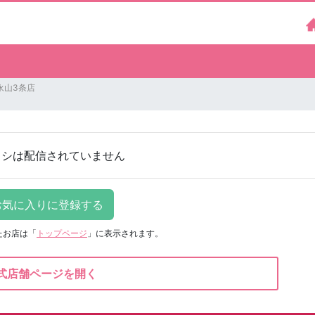
永山3条店
ラシは配信されていません
たお店は
「
トップページ
」に表示されます。
式店舗ページを開く