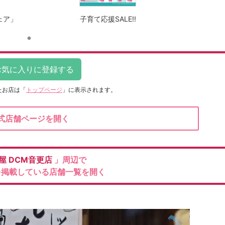
ェア」
子育て応援SALE!!
たお店は
「
トップページ
」に表示されます。
式店舗ページを開く
屋
DCM音更店
」周辺で
を掲載している店舗一覧を開く