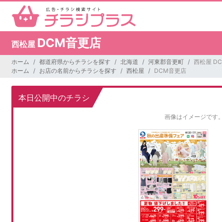
DCM音更店
西松屋
ホーム
都道府県からチラシを探す
北海道
河東郡音更町
西松屋 D
ホーム
お店の名前からチラシを探す
西松屋
DCM音更店
本日公開中のチラシ
画像はイメージです