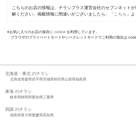
こちらのお店の情報は、チラシプラス運営会社のセブンネットが
解ください。掲載情報に間違いがございましたら、「
こちら
」よ
※お気に入りのお店の保存に
cookie
を利用しています。
ブラウザのプライベートモードやシークレットモードでご利用の場合は coo
北海道・東北 のチラシ
北海道
青森県
岩手県
宮城県
秋田県
山形県
福島県
東海 のチラシ
岐阜県
静岡県
愛知県
三重県
四国 のチラシ
徳島県
香川県
愛媛県
高知県