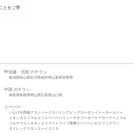
ことをご理
甲信越・北陸 のチラシ
新潟県
富山県
石川県
福井県
山梨県
長野県
中国 のチラシ
鳥取県
島根県
岡山県
広島県
山口県
スーパー
いなげや
西條
アマノパークス
ベイシア
ビッグヨーサン
イトーヨーカドー
イオン
カスミ
マルエツ
スーパーバリュー
ヤオコー
オーケー
ヨークベニマル
ツルヤ
マルト
オギノ
エスマート
ライフ
業務スーパー
いかり
フジグラン
ダイレックス
サンエー
イズミヤ