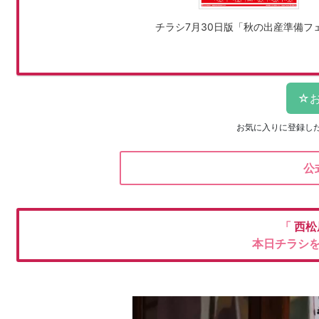
チラシ7月30日版「秋の出産準備フ
お気に入りに登録し
公
「
西松
本日チラシ