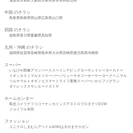
滋賀県
京都府
大阪府
兵庫県
奈良県
和歌山県
中国 のチラシ
鳥取県
島根県
岡山県
広島県
山口県
四国 のチラシ
徳島県
香川県
愛媛県
高知県
九州・沖縄 のチラシ
福岡県
佐賀県
長崎県
熊本県
大分県
宮崎県
鹿児島県
沖縄県
スーパー
いなげや
西條
アマノパークス
ベイシア
ビッグヨーサン
イトーヨーカドー
イオン
カスミ
マルエツ
スーパーバリュー
ヤオコー
オーケー
ヨークベニマル
ツルヤ
マルト
オギノ
エスマート
ライフ
業務スーパー
いかり
フジグラン
ダイレックス
サンエー
イズミヤ
ホームセンター
島忠
コメリ
ナフコ
コーナン
カインズ
アストロプロダクツ
DCM
ジョイフル本田
ファッション
ユニクロ
しまむら
アベイル
AOKI
はるやま
サカゼン