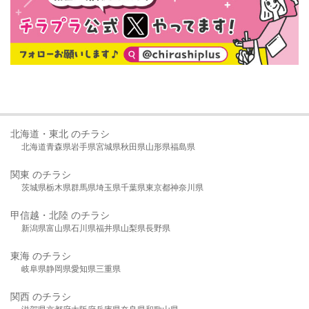
北海道・東北 のチラシ
北海道
青森県
岩手県
宮城県
秋田県
山形県
福島県
関東 のチラシ
茨城県
栃木県
群馬県
埼玉県
千葉県
東京都
神奈川県
甲信越・北陸 のチラシ
新潟県
富山県
石川県
福井県
山梨県
長野県
東海 のチラシ
岐阜県
静岡県
愛知県
三重県
関西 のチラシ