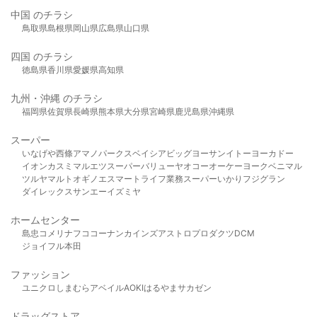
中国 のチラシ
鳥取県
島根県
岡山県
広島県
山口県
四国 のチラシ
徳島県
香川県
愛媛県
高知県
九州・沖縄 のチラシ
福岡県
佐賀県
長崎県
熊本県
大分県
宮崎県
鹿児島県
沖縄県
スーパー
いなげや
西條
アマノパークス
ベイシア
ビッグヨーサン
イトーヨーカドー
イオン
カスミ
マルエツ
スーパーバリュー
ヤオコー
オーケー
ヨークベニマル
ツルヤ
マルト
オギノ
エスマート
ライフ
業務スーパー
いかり
フジグラン
ダイレックス
サンエー
イズミヤ
ホームセンター
島忠
コメリ
ナフコ
コーナン
カインズ
アストロプロダクツ
DCM
ジョイフル本田
ファッション
ユニクロ
しまむら
アベイル
AOKI
はるやま
サカゼン
ドラッグストア