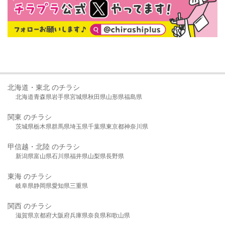
北海道・東北 のチラシ
北海道
青森県
岩手県
宮城県
秋田県
山形県
福島県
関東 のチラシ
茨城県
栃木県
群馬県
埼玉県
千葉県
東京都
神奈川県
甲信越・北陸 のチラシ
新潟県
富山県
石川県
福井県
山梨県
長野県
東海 のチラシ
岐阜県
静岡県
愛知県
三重県
関西 のチラシ
滋賀県
京都府
大阪府
兵庫県
奈良県
和歌山県