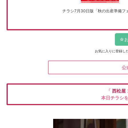
チラシ7月30日版「秋の出産準備フ
お気に入りに登録し
公
「
西松屋
本日チラシ