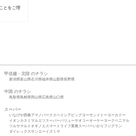
ことをご理
甲信越・北陸 のチラシ
新潟県
富山県
石川県
福井県
山梨県
長野県
中国 のチラシ
鳥取県
島根県
岡山県
広島県
山口県
スーパー
いなげや
西條
アマノパークス
ベイシア
ビッグヨーサン
イトーヨーカドー
イオン
カスミ
マルエツ
スーパーバリュー
ヤオコー
オーケー
ヨークベニマル
ツルヤ
マルト
オギノ
エスマート
ライフ
業務スーパー
いかり
フジグラン
ダイレックス
サンエー
イズミヤ