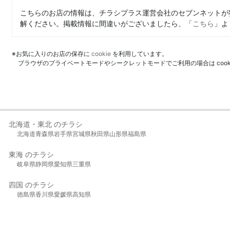
こちらのお店の情報は、チラシプラス運営会社のセブンネットが
解ください。掲載情報に間違いがございましたら、「
こちら
」よ
※お気に入りのお店の保存に
cookie
を利用しています。
ブラウザのプライベートモードやシークレットモードでご利用の場合は coo
北海道・東北 のチラシ
北海道
青森県
岩手県
宮城県
秋田県
山形県
福島県
東海 のチラシ
岐阜県
静岡県
愛知県
三重県
四国 のチラシ
徳島県
香川県
愛媛県
高知県