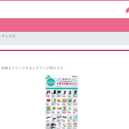
ン中もず店
。
画像をクリックするとチラシが開きます。