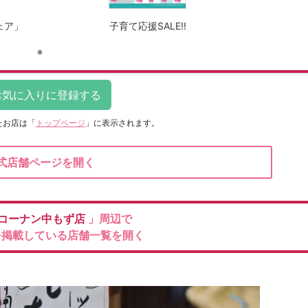
ェア」
子育て応援SALE!!
たお店は
「
トップページ
」に表示されます。
式店舗ページを開く
コーナン中もず店
」周辺で
を掲載している店舗一覧を開く