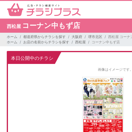
コーナン中もず店
西松屋
ホーム
都道府県からチラシを探す
大阪府
堺市北区
西松屋 コーナ
ホーム
お店の名前からチラシを探す
西松屋
コーナン中もず店
本日公開中のチラシ
画像はイメージです