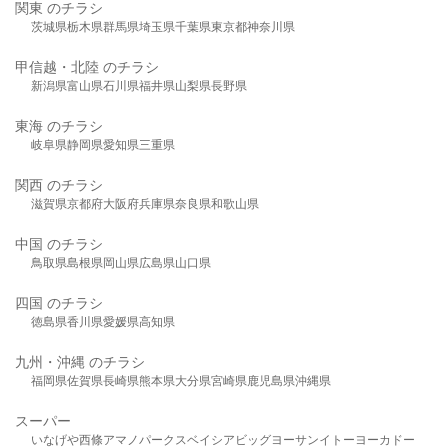
関東 のチラシ
茨城県
栃木県
群馬県
埼玉県
千葉県
東京都
神奈川県
甲信越・北陸 のチラシ
新潟県
富山県
石川県
福井県
山梨県
長野県
東海 のチラシ
岐阜県
静岡県
愛知県
三重県
関西 のチラシ
滋賀県
京都府
大阪府
兵庫県
奈良県
和歌山県
中国 のチラシ
鳥取県
島根県
岡山県
広島県
山口県
四国 のチラシ
徳島県
香川県
愛媛県
高知県
九州・沖縄 のチラシ
福岡県
佐賀県
長崎県
熊本県
大分県
宮崎県
鹿児島県
沖縄県
スーパー
いなげや
西條
アマノパークス
ベイシア
ビッグヨーサン
イトーヨーカドー