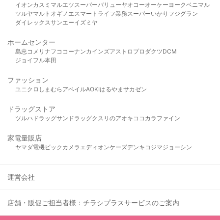
イオン
カスミ
マルエツ
スーパーバリュー
ヤオコー
オーケー
ヨークベニマル
ツルヤ
マルト
オギノ
エスマート
ライフ
業務スーパー
いかり
フジグラン
ダイレックス
サンエー
イズミヤ
ホームセンター
島忠
コメリ
ナフコ
コーナン
カインズ
アストロプロダクツ
DCM
ジョイフル本田
ファッション
ユニクロ
しまむら
アベイル
AOKI
はるやま
サカゼン
ドラッグストア
ツルハドラッグ
サンドラッグ
クスリのアオキ
ココカラファイン
家電量販店
ヤマダ電機
ビックカメラ
エディオン
ケーズデンキ
コジマ
ジョーシン
運営会社
店舗・販促ご担当者様：チラシプラスサービスのご案内