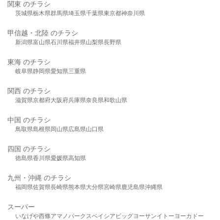
関東 のチラシ
茨城県
栃木県
群馬県
埼玉県
千葉県
東京都
神奈川県
甲信越・北陸 のチラシ
新潟県
富山県
石川県
福井県
山梨県
長野県
東海 のチラシ
岐阜県
静岡県
愛知県
三重県
関西 のチラシ
滋賀県
京都府
大阪府
兵庫県
奈良県
和歌山県
中国 のチラシ
鳥取県
島根県
岡山県
広島県
山口県
四国 のチラシ
徳島県
香川県
愛媛県
高知県
九州・沖縄 のチラシ
福岡県
佐賀県
長崎県
熊本県
大分県
宮崎県
鹿児島県
沖縄県
スーパー
いなげや
西條
アマノパークス
ベイシア
ビッグヨーサン
イトーヨーカドー