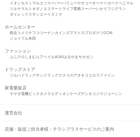
イオン
カスミ
マルエツ
スーパーバリュー
ヤオコー
オーケー
ヨークベニマル
ツルヤ
マルト
オギノ
エスマート
ライフ
業務スーパー
いかり
フジグラン
ダイレックス
サンエー
イズミヤ
ホームセンター
島忠
コメリ
ナフコ
コーナン
カインズ
アストロプロダクツ
DCM
ジョイフル本田
ファッション
ユニクロ
しまむら
アベイル
AOKI
はるやま
サカゼン
ドラッグストア
ツルハドラッグ
サンドラッグ
クスリのアオキ
ココカラファイン
家電量販店
ヤマダ電機
ビックカメラ
エディオン
ケーズデンキ
コジマ
ジョーシン
運営会社
店舗・販促ご担当者様：チラシプラスサービスのご案内