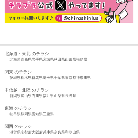
北海道・東北 のチラシ
北海道
青森県
岩手県
宮城県
秋田県
山形県
福島県
関東 のチラシ
茨城県
栃木県
群馬県
埼玉県
千葉県
東京都
神奈川県
甲信越・北陸 のチラシ
新潟県
富山県
石川県
福井県
山梨県
長野県
東海 のチラシ
岐阜県
静岡県
愛知県
三重県
関西 のチラシ
滋賀県
京都府
大阪府
兵庫県
奈良県
和歌山県