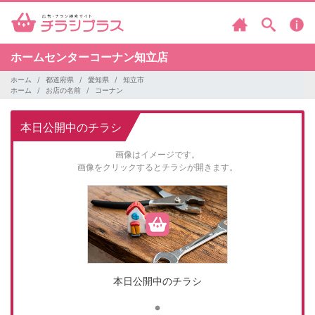
ホームセンターコーナン知立店
ホーム
都道府県
愛知県
知立市
ホーム
お店の名前
コーナン
本日公開中のチラシ
画像はイメージです。
画像をクリックするとチラシが開きます。
本日公開中のチラシ