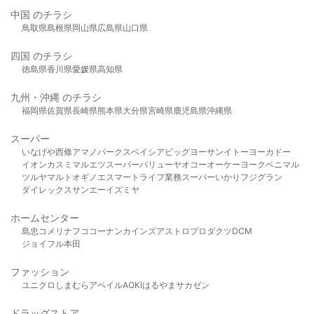
中国 のチラシ
鳥取県
島根県
岡山県
広島県
山口県
四国 のチラシ
徳島県
香川県
愛媛県
高知県
九州・沖縄 のチラシ
福岡県
佐賀県
長崎県
熊本県
大分県
宮崎県
鹿児島県
沖縄県
スーパー
いなげや
西條
アマノパークス
ベイシア
ビッグヨーサン
イトーヨーカドー
イオン
カスミ
マルエツ
スーパーバリュー
ヤオコー
オーケー
ヨークベニマル
ツルヤ
マルト
オギノ
エスマート
ライフ
業務スーパー
いかり
フジグラン
ダイレックス
サンエー
イズミヤ
ホームセンター
島忠
コメリ
ナフコ
コーナン
カインズ
アストロプロダクツ
DCM
ジョイフル本田
ファッション
ユニクロ
しまむら
アベイル
AOKI
はるやま
サカゼン
ドラッグストア