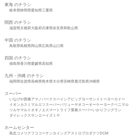
東海 のチラシ
岐阜県
静岡県
愛知県
三重県
関西 のチラシ
滋賀県
京都府
大阪府
兵庫県
奈良県
和歌山県
中国 のチラシ
鳥取県
島根県
岡山県
広島県
山口県
四国 のチラシ
徳島県
香川県
愛媛県
高知県
九州・沖縄 のチラシ
福岡県
佐賀県
長崎県
熊本県
大分県
宮崎県
鹿児島県
沖縄県
スーパー
いなげや
西條
アマノパークス
ベイシア
ビッグヨーサン
イトーヨーカドー
イオン
カスミ
マルエツ
スーパーバリュー
ヤオコー
オーケー
ヨークベニマル
ツルヤ
マルト
オギノ
エスマート
ライフ
業務スーパー
いかり
フジグラン
ダイレックス
サンエー
イズミヤ
ホームセンター
島忠
コメリ
ナフコ
コーナン
カインズ
アストロプロダクツ
DCM