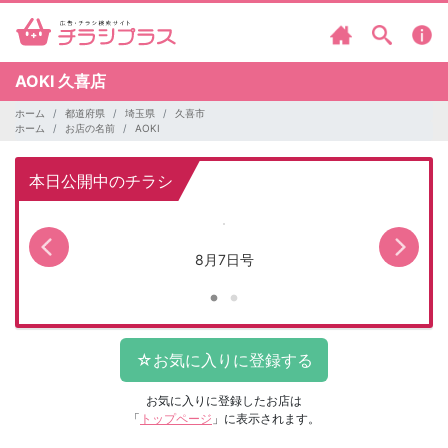
AOKI
久喜店
ホーム
都道府県
埼玉県
久喜市
ホーム
お店の名前
AOKI
本日公開中のチラシ
8月7日号
お気に入りに登録したお店は
「
トップページ
」に表示されます。