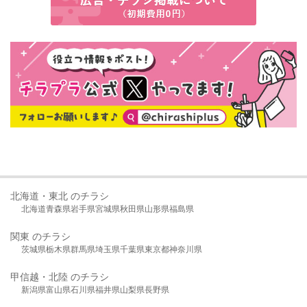
北海道・東北 のチラシ
北海道
青森県
岩手県
宮城県
秋田県
山形県
福島県
関東 のチラシ
茨城県
栃木県
群馬県
埼玉県
千葉県
東京都
神奈川県
甲信越・北陸 のチラシ
新潟県
富山県
石川県
福井県
山梨県
長野県