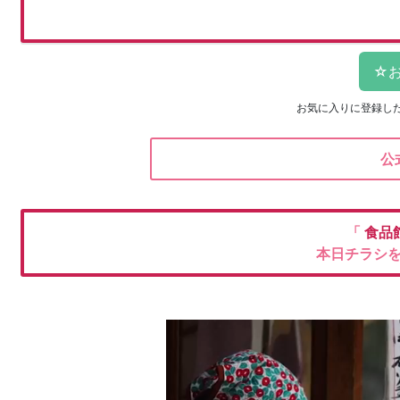
お気に入りに登録し
公
「
食品
本日チラシ