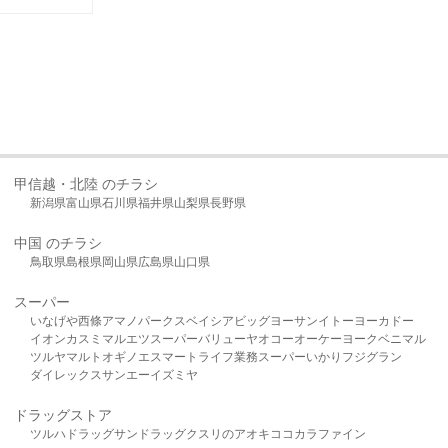
甲信越・北陸 のチラシ
新潟県
富山県
石川県
福井県
山梨県
長野県
中国 のチラシ
鳥取県
島根県
岡山県
広島県
山口県
スーパー
いなげや
西條
アマノパークス
ベイシア
ビッグヨーサン
イトーヨーカドー
イオン
カスミ
マルエツ
スーパーバリュー
ヤオコー
オーケー
ヨークベニマル
ツルヤ
マルト
オギノ
エスマート
ライフ
業務スーパー
いかり
フジグラン
ダイレックス
サンエー
イズミヤ
ドラッグストア
ツルハドラッグ
サンドラッグ
クスリのアオキ
ココカラファイン