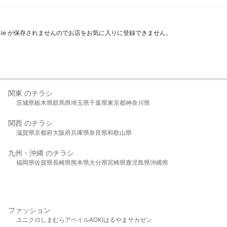
kie が保存されませんのでお店をお気に入りに登録できません。
関東 のチラシ
茨城県
栃木県
群馬県
埼玉県
千葉県
東京都
神奈川県
関西 のチラシ
滋賀県
京都府
大阪府
兵庫県
奈良県
和歌山県
九州・沖縄 のチラシ
福岡県
佐賀県
長崎県
熊本県
大分県
宮崎県
鹿児島県
沖縄県
ファッション
ユニクロ
しまむら
アベイル
AOKI
はるやま
サカゼン