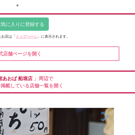
たお店は
「
トップページ
」に表示されます。
式店舗ページを開く
館あおば
船堀店
」周辺で
を掲載している店舗一覧を開く