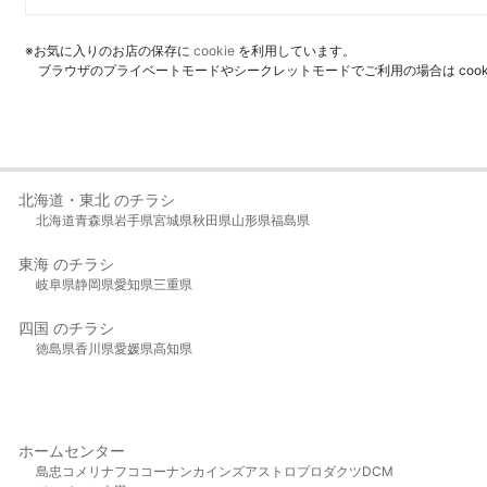
※お気に入りのお店の保存に
cookie
を利用しています。
ブラウザのプライベートモードやシークレットモードでご利用の場合は coo
北海道・東北 のチラシ
北海道
青森県
岩手県
宮城県
秋田県
山形県
福島県
東海 のチラシ
岐阜県
静岡県
愛知県
三重県
四国 のチラシ
徳島県
香川県
愛媛県
高知県
ホームセンター
島忠
コメリ
ナフコ
コーナン
カインズ
アストロプロダクツ
DCM