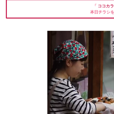
「
ココカラ
本日チラシ