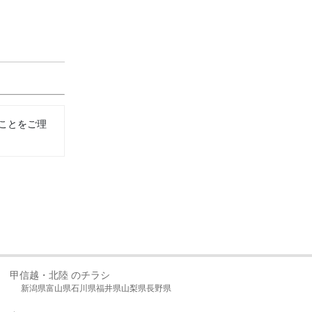
ことをご理
甲信越・北陸 のチラシ
新潟県
富山県
石川県
福井県
山梨県
長野県