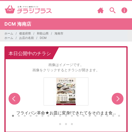
DCM
海南店
ホーム
都道府県
和歌山県
海南市
ホーム
お店の名前
DCM
本日公開中のチラシ
画像はイメージです。
画像をクリックするとチラシが開きます。
フライパン革命★お皿に変身!できたてをそのまま食…