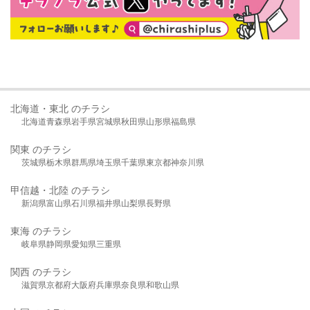
北海道・東北 のチラシ
北海道
青森県
岩手県
宮城県
秋田県
山形県
福島県
関東 のチラシ
茨城県
栃木県
群馬県
埼玉県
千葉県
東京都
神奈川県
甲信越・北陸 のチラシ
新潟県
富山県
石川県
福井県
山梨県
長野県
東海 のチラシ
岐阜県
静岡県
愛知県
三重県
関西 のチラシ
滋賀県
京都府
大阪府
兵庫県
奈良県
和歌山県