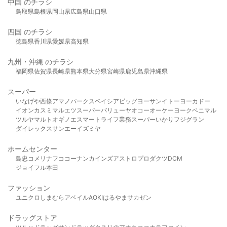
中国 のチラシ
鳥取県
島根県
岡山県
広島県
山口県
四国 のチラシ
徳島県
香川県
愛媛県
高知県
九州・沖縄 のチラシ
福岡県
佐賀県
長崎県
熊本県
大分県
宮崎県
鹿児島県
沖縄県
スーパー
いなげや
西條
アマノパークス
ベイシア
ビッグヨーサン
イトーヨーカドー
イオン
カスミ
マルエツ
スーパーバリュー
ヤオコー
オーケー
ヨークベニマル
ツルヤ
マルト
オギノ
エスマート
ライフ
業務スーパー
いかり
フジグラン
ダイレックス
サンエー
イズミヤ
ホームセンター
島忠
コメリ
ナフコ
コーナン
カインズ
アストロプロダクツ
DCM
ジョイフル本田
ファッション
ユニクロ
しまむら
アベイル
AOKI
はるやま
サカゼン
ドラッグストア