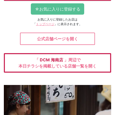
お気に入りに登録したお店は
「
トップページ
」に表示されます。
公式店舗ページを開く
「
DCM
海南店
」周辺で
本日チラシを掲載している店舗一覧を開く