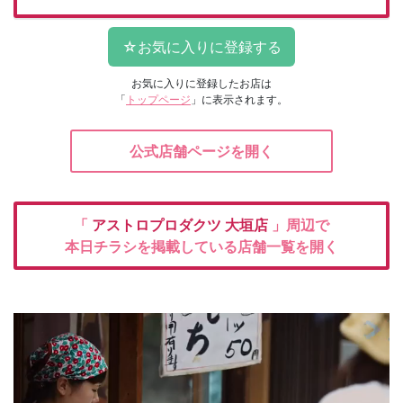
お気に入りに登録したお店は
「
トップページ
」に表示されます。
公式店舗ページを開く
「
アストロプロダクツ
大垣店
」周辺で
本日チラシを掲載している店舗一覧を開く