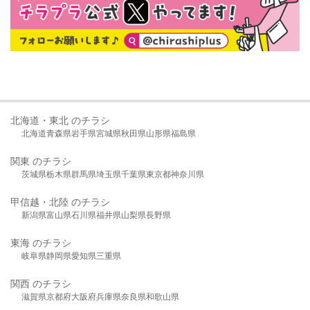
北海道・東北 のチラシ
北海道
青森県
岩手県
宮城県
秋田県
山形県
福島県
関東 のチラシ
茨城県
栃木県
群馬県
埼玉県
千葉県
東京都
神奈川県
甲信越・北陸 のチラシ
新潟県
富山県
石川県
福井県
山梨県
長野県
東海 のチラシ
岐阜県
静岡県
愛知県
三重県
関西 のチラシ
滋賀県
京都府
大阪府
兵庫県
奈良県
和歌山県