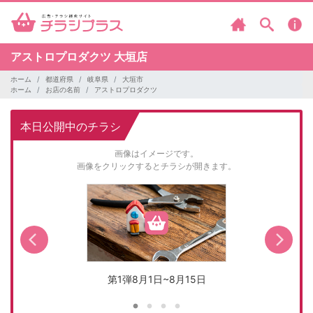
アストロプロダクツ
大垣店
ホーム
都道府県
岐阜県
大垣市
ホーム
お店の名前
アストロプロダクツ
本日公開中のチラシ
画像はイメージです。
画像をクリックするとチラシが開きます。
第1弾8月1日~8月15日