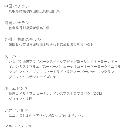
中国 のチラシ
鳥取県
島根県
岡山県
広島県
山口県
四国 のチラシ
徳島県
香川県
愛媛県
高知県
九州・沖縄 のチラシ
福岡県
佐賀県
長崎県
熊本県
大分県
宮崎県
鹿児島県
沖縄県
スーパー
いなげや
西條
アマノパークス
ベイシア
ビッグヨーサン
イトーヨーカドー
イオン
カスミ
マルエツ
スーパーバリュー
ヤオコー
オーケー
ヨークベニマル
ツルヤ
マルト
オギノ
エスマート
ライフ
業務スーパー
いかり
フジグラン
ダイレックス
サンエー
イズミヤ
ホームセンター
島忠
コメリ
ナフコ
コーナン
カインズ
アストロプロダクツ
DCM
ジョイフル本田
ファッション
ユニクロ
しまむら
アベイル
AOKI
はるやま
サカゼン
ドラッグストア