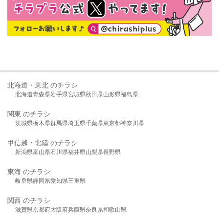
北海道・東北 のチラシ
北海道
青森県
岩手県
宮城県
秋田県
山形県
福島県
関東 のチラシ
茨城県
栃木県
群馬県
埼玉県
千葉県
東京都
神奈川県
甲信越・北陸 のチラシ
新潟県
富山県
石川県
福井県
山梨県
長野県
東海 のチラシ
岐阜県
静岡県
愛知県
三重県
関西 のチラシ
滋賀県
京都府
大阪府
兵庫県
奈良県
和歌山県