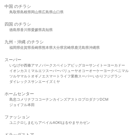
中国 のチラシ
鳥取県
島根県
岡山県
広島県
山口県
四国 のチラシ
徳島県
香川県
愛媛県
高知県
九州・沖縄 のチラシ
福岡県
佐賀県
長崎県
熊本県
大分県
宮崎県
鹿児島県
沖縄県
スーパー
いなげや
西條
アマノパークス
ベイシア
ビッグヨーサン
イトーヨーカドー
イオン
カスミ
マルエツ
スーパーバリュー
ヤオコー
オーケー
ヨークベニマル
ツルヤ
マルト
オギノ
エスマート
ライフ
業務スーパー
いかり
フジグラン
ダイレックス
サンエー
イズミヤ
ホームセンター
島忠
コメリ
ナフコ
コーナン
カインズ
アストロプロダクツ
DCM
ジョイフル本田
ファッション
ユニクロ
しまむら
アベイル
AOKI
はるやま
サカゼン
ドラッグストア