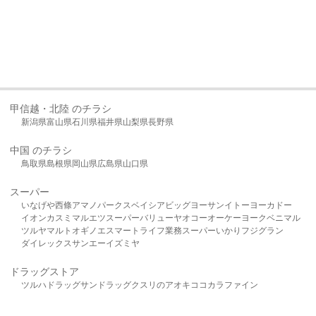
甲信越・北陸 のチラシ
新潟県
富山県
石川県
福井県
山梨県
長野県
中国 のチラシ
鳥取県
島根県
岡山県
広島県
山口県
スーパー
いなげや
西條
アマノパークス
ベイシア
ビッグヨーサン
イトーヨーカドー
イオン
カスミ
マルエツ
スーパーバリュー
ヤオコー
オーケー
ヨークベニマル
ツルヤ
マルト
オギノ
エスマート
ライフ
業務スーパー
いかり
フジグラン
ダイレックス
サンエー
イズミヤ
ドラッグストア
ツルハドラッグ
サンドラッグ
クスリのアオキ
ココカラファイン