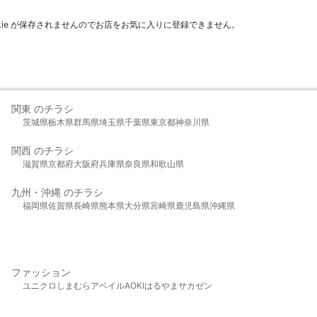
kie が保存されませんのでお店をお気に入りに登録できません。
関東 のチラシ
茨城県
栃木県
群馬県
埼玉県
千葉県
東京都
神奈川県
関西 のチラシ
滋賀県
京都府
大阪府
兵庫県
奈良県
和歌山県
九州・沖縄 のチラシ
福岡県
佐賀県
長崎県
熊本県
大分県
宮崎県
鹿児島県
沖縄県
ファッション
ユニクロ
しまむら
アベイル
AOKI
はるやま
サカゼン