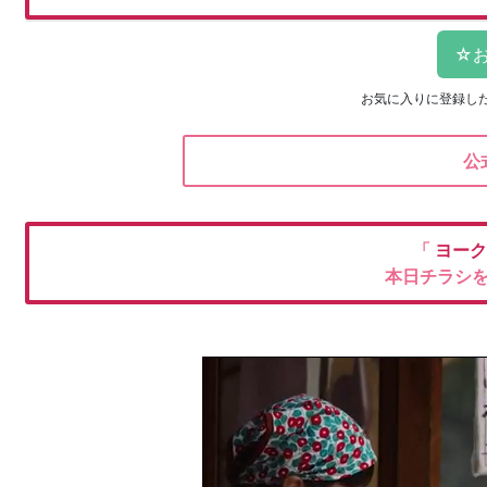
お気に入りに登録し
公
「
ヨーク
本日チラシ