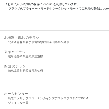
※お気に入りのお店の保存に
cookie
を利用しています。
ブラウザのプライベートモードやシークレットモードでご利用の場合は coo
北海道・東北 のチラシ
北海道
青森県
岩手県
宮城県
秋田県
山形県
福島県
東海 のチラシ
岐阜県
静岡県
愛知県
三重県
四国 のチラシ
徳島県
香川県
愛媛県
高知県
ホームセンター
島忠
コメリ
ナフコ
コーナン
カインズ
アストロプロダクツ
DCM
ジョイフル本田