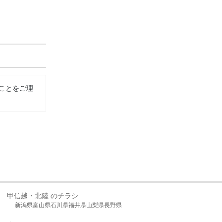
ことをご理
甲信越・北陸 のチラシ
新潟県
富山県
石川県
福井県
山梨県
長野県