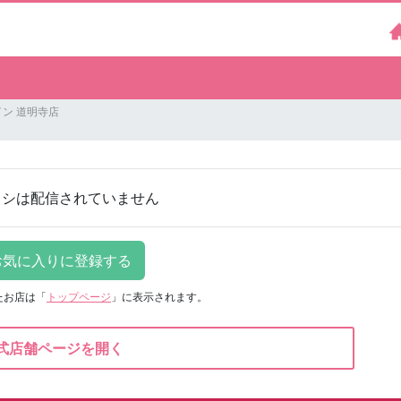
ン 道明寺店
ラシは配信されていません
たお店は
「
トップページ
」に表示されます。
式店舗ページを開く