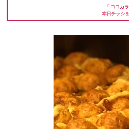
「
ココカラ
本日チラシ