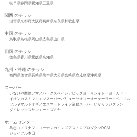
岐阜県
静岡県
愛知県
三重県
関西 のチラシ
滋賀県
京都府
大阪府
兵庫県
奈良県
和歌山県
中国 のチラシ
鳥取県
島根県
岡山県
広島県
山口県
四国 のチラシ
徳島県
香川県
愛媛県
高知県
九州・沖縄 のチラシ
福岡県
佐賀県
長崎県
熊本県
大分県
宮崎県
鹿児島県
沖縄県
スーパー
いなげや
西條
アマノパークス
ベイシア
ビッグヨーサン
イトーヨーカドー
イオン
カスミ
マルエツ
スーパーバリュー
ヤオコー
オーケー
ヨークベニマル
ツルヤ
マルト
オギノ
エスマート
ライフ
業務スーパー
いかり
フジグラン
ダイレックス
サンエー
イズミヤ
ホームセンター
島忠
コメリ
ナフコ
コーナン
カインズ
アストロプロダクツ
DCM
ジョイフル本田