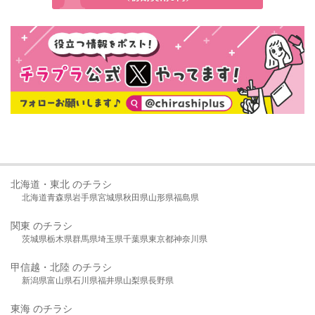
北海道・東北 のチラシ
北海道
青森県
岩手県
宮城県
秋田県
山形県
福島県
関東 のチラシ
茨城県
栃木県
群馬県
埼玉県
千葉県
東京都
神奈川県
甲信越・北陸 のチラシ
新潟県
富山県
石川県
福井県
山梨県
長野県
東海 のチラシ