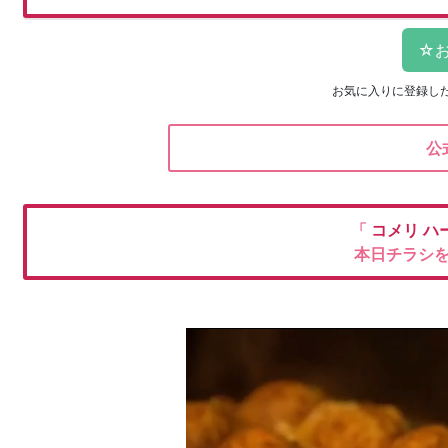
お気に入りに登録し
公
「
コメリ
ハ
本日チラシ