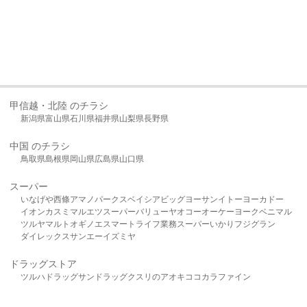
甲信越・北陸 のチラシ
新潟県
富山県
石川県
福井県
山梨県
長野県
中国 のチラシ
鳥取県
島根県
岡山県
広島県
山口県
スーパー
いなげや
西條
アマノパークス
ベイシア
ビッグヨーサン
イトーヨーカドー
イオン
カスミ
マルエツ
スーパーバリュー
ヤオコー
オーケー
ヨークベニマル
ツルヤ
マルト
オギノ
エスマート
ライフ
業務スーパー
いかり
フジグラン
ダイレックス
サンエー
イズミヤ
ドラッグストア
ツルハドラッグ
サンドラッグ
クスリのアオキ
ココカラファイン