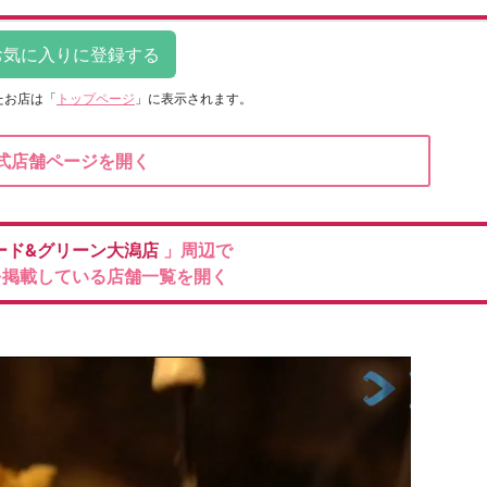
たお店は
「
トップページ
」に表示されます。
式店舗ページを開く
ード&グリーン大潟店
」周辺で
を掲載している店舗一覧を開く