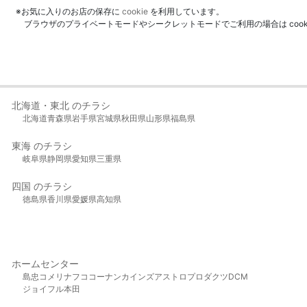
※お気に入りのお店の保存に
cookie
を利用しています。
ブラウザのプライベートモードやシークレットモードでご利用の場合は coo
北海道・東北 のチラシ
北海道
青森県
岩手県
宮城県
秋田県
山形県
福島県
東海 のチラシ
岐阜県
静岡県
愛知県
三重県
四国 のチラシ
徳島県
香川県
愛媛県
高知県
ホームセンター
島忠
コメリ
ナフコ
コーナン
カインズ
アストロプロダクツ
DCM
ジョイフル本田