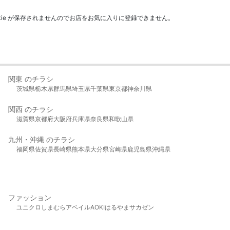
kie が保存されませんのでお店をお気に入りに登録できません。
関東 のチラシ
茨城県
栃木県
群馬県
埼玉県
千葉県
東京都
神奈川県
関西 のチラシ
滋賀県
京都府
大阪府
兵庫県
奈良県
和歌山県
九州・沖縄 のチラシ
福岡県
佐賀県
長崎県
熊本県
大分県
宮崎県
鹿児島県
沖縄県
ファッション
ユニクロ
しまむら
アベイル
AOKI
はるやま
サカゼン