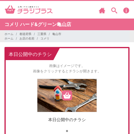
コメリ
ハード&グリーン亀山店
ホーム
都道府県
三重県
亀山市
ホーム
お店の名前
コメリ
本日公開中のチラシ
画像はイメージです。
画像をクリックするとチラシが開きます。
本日公開中のチラシ