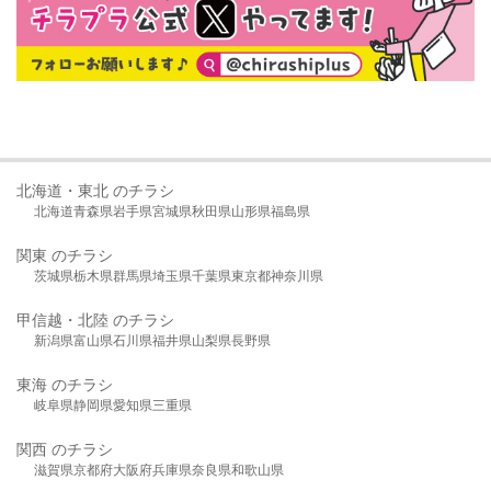
北海道・東北 のチラシ
北海道
青森県
岩手県
宮城県
秋田県
山形県
福島県
関東 のチラシ
茨城県
栃木県
群馬県
埼玉県
千葉県
東京都
神奈川県
甲信越・北陸 のチラシ
新潟県
富山県
石川県
福井県
山梨県
長野県
東海 のチラシ
岐阜県
静岡県
愛知県
三重県
関西 のチラシ
滋賀県
京都府
大阪府
兵庫県
奈良県
和歌山県