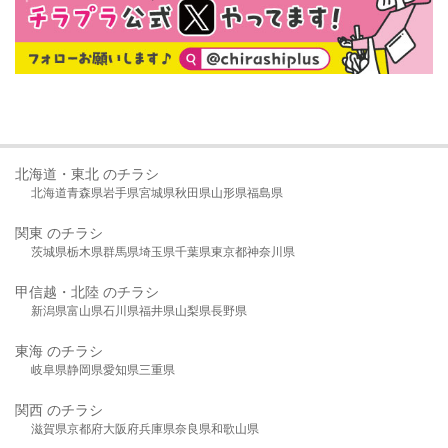
北海道・東北 のチラシ
北海道
青森県
岩手県
宮城県
秋田県
山形県
福島県
関東 のチラシ
茨城県
栃木県
群馬県
埼玉県
千葉県
東京都
神奈川県
甲信越・北陸 のチラシ
新潟県
富山県
石川県
福井県
山梨県
長野県
東海 のチラシ
岐阜県
静岡県
愛知県
三重県
関西 のチラシ
滋賀県
京都府
大阪府
兵庫県
奈良県
和歌山県