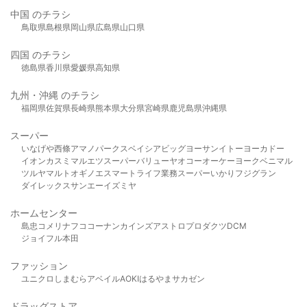
中国 のチラシ
鳥取県
島根県
岡山県
広島県
山口県
四国 のチラシ
徳島県
香川県
愛媛県
高知県
九州・沖縄 のチラシ
福岡県
佐賀県
長崎県
熊本県
大分県
宮崎県
鹿児島県
沖縄県
スーパー
いなげや
西條
アマノパークス
ベイシア
ビッグヨーサン
イトーヨーカドー
イオン
カスミ
マルエツ
スーパーバリュー
ヤオコー
オーケー
ヨークベニマル
ツルヤ
マルト
オギノ
エスマート
ライフ
業務スーパー
いかり
フジグラン
ダイレックス
サンエー
イズミヤ
ホームセンター
島忠
コメリ
ナフコ
コーナン
カインズ
アストロプロダクツ
DCM
ジョイフル本田
ファッション
ユニクロ
しまむら
アベイル
AOKI
はるやま
サカゼン
ドラッグストア