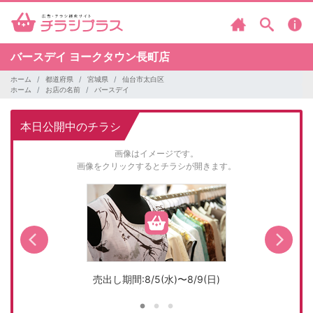
バースデイ
ヨークタウン長町店
ホーム
都道府県
宮城県
仙台市太白区
ホーム
お店の名前
バースデイ
本日公開中のチラシ
画像はイメージです。
画像をクリックするとチラシが開きます。
売出し期間:8/5(水)〜8/9(日)