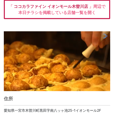
「
ココカラファイン
イオンモール木曽川店
」周辺で
本日チラシを掲載している店舗一覧を開く
住所
愛知県一宮市木曽川町黒田字南八ッヶ池25-1イオンモール2F