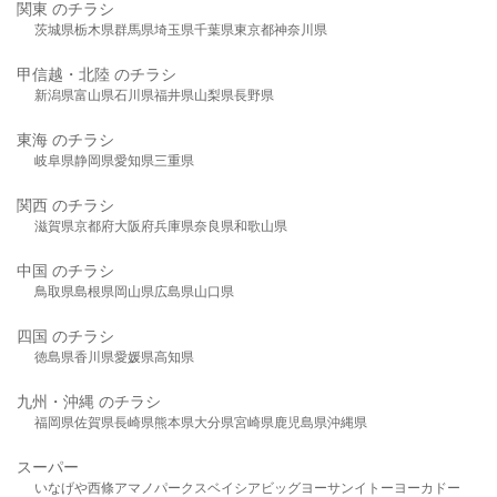
関東 のチラシ
茨城県
栃木県
群馬県
埼玉県
千葉県
東京都
神奈川県
甲信越・北陸 のチラシ
新潟県
富山県
石川県
福井県
山梨県
長野県
東海 のチラシ
岐阜県
静岡県
愛知県
三重県
関西 のチラシ
滋賀県
京都府
大阪府
兵庫県
奈良県
和歌山県
中国 のチラシ
鳥取県
島根県
岡山県
広島県
山口県
四国 のチラシ
徳島県
香川県
愛媛県
高知県
九州・沖縄 のチラシ
福岡県
佐賀県
長崎県
熊本県
大分県
宮崎県
鹿児島県
沖縄県
スーパー
いなげや
西條
アマノパークス
ベイシア
ビッグヨーサン
イトーヨーカドー