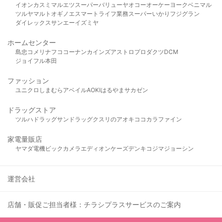
イオン
カスミ
マルエツ
スーパーバリュー
ヤオコー
オーケー
ヨークベニマル
ツルヤ
マルト
オギノ
エスマート
ライフ
業務スーパー
いかり
フジグラン
ダイレックス
サンエー
イズミヤ
ホームセンター
島忠
コメリ
ナフコ
コーナン
カインズ
アストロプロダクツ
DCM
ジョイフル本田
ファッション
ユニクロ
しまむら
アベイル
AOKI
はるやま
サカゼン
ドラッグストア
ツルハドラッグ
サンドラッグ
クスリのアオキ
ココカラファイン
家電量販店
ヤマダ電機
ビックカメラ
エディオン
ケーズデンキ
コジマ
ジョーシン
運営会社
店舗・販促ご担当者様：チラシプラスサービスのご案内