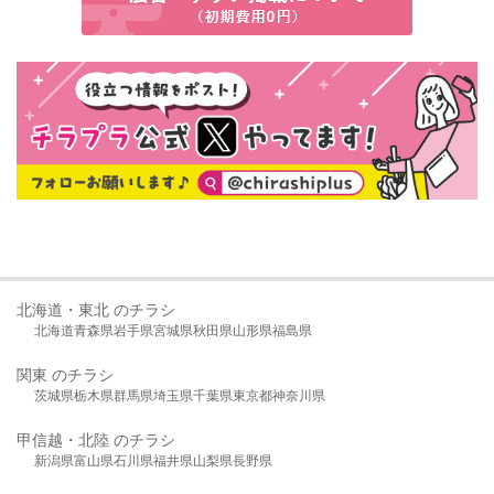
北海道・東北 のチラシ
北海道
青森県
岩手県
宮城県
秋田県
山形県
福島県
関東 のチラシ
茨城県
栃木県
群馬県
埼玉県
千葉県
東京都
神奈川県
甲信越・北陸 のチラシ
新潟県
富山県
石川県
福井県
山梨県
長野県