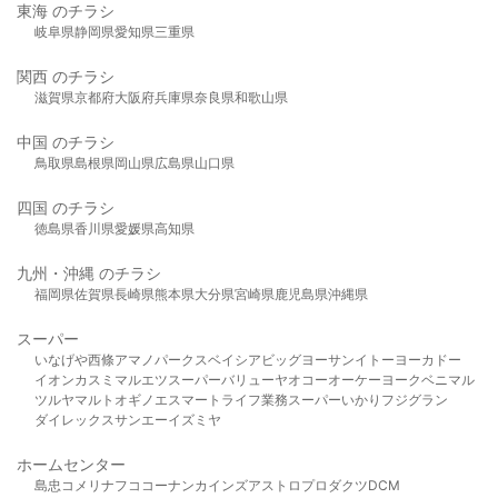
東海 のチラシ
岐阜県
静岡県
愛知県
三重県
関西 のチラシ
滋賀県
京都府
大阪府
兵庫県
奈良県
和歌山県
中国 のチラシ
鳥取県
島根県
岡山県
広島県
山口県
四国 のチラシ
徳島県
香川県
愛媛県
高知県
九州・沖縄 のチラシ
福岡県
佐賀県
長崎県
熊本県
大分県
宮崎県
鹿児島県
沖縄県
スーパー
いなげや
西條
アマノパークス
ベイシア
ビッグヨーサン
イトーヨーカドー
イオン
カスミ
マルエツ
スーパーバリュー
ヤオコー
オーケー
ヨークベニマル
ツルヤ
マルト
オギノ
エスマート
ライフ
業務スーパー
いかり
フジグラン
ダイレックス
サンエー
イズミヤ
ホームセンター
島忠
コメリ
ナフコ
コーナン
カインズ
アストロプロダクツ
DCM