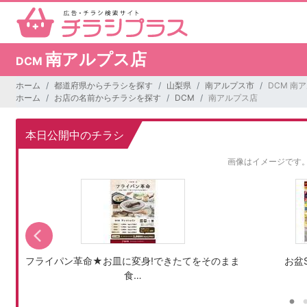
南アルプス店
DCM
ホーム
都道府県からチラシを探す
山梨県
南アルプス市
DCM 南
ホーム
お店の名前からチラシを探す
DCM
南アルプス店
本日公開中のチラシ
画像はイメージです
フライパン革命★お皿に変身!できたてをそのまま
お盆S
食…