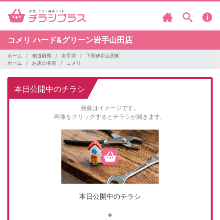
コメリ
ハード&グリーン岩手山田店
ホーム
都道府県
岩手県
下閉伊郡山田町
ホーム
お店の名前
コメリ
本日公開中のチラシ
画像はイメージです。
画像をクリックするとチラシが開きます。
本日公開中のチラシ