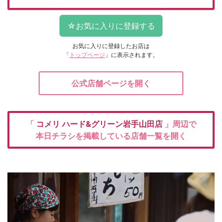
お気に入りに登録したお店は
「
トップページ
」に表示されます。
公式店舗ページを開く
「
コメリ
ハード&グリーン岩手山田店
」周辺で
本日チラシを掲載している店舗一覧を開く