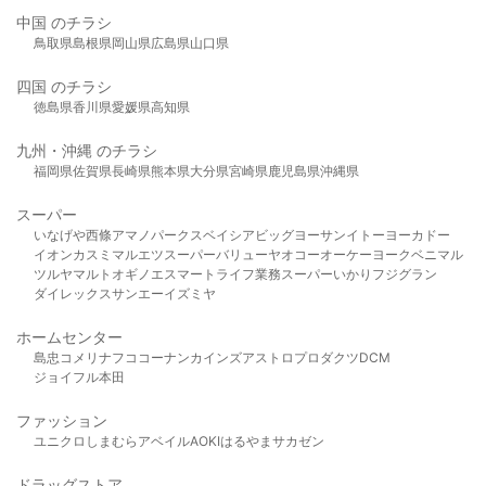
中国 のチラシ
鳥取県
島根県
岡山県
広島県
山口県
四国 のチラシ
徳島県
香川県
愛媛県
高知県
九州・沖縄 のチラシ
福岡県
佐賀県
長崎県
熊本県
大分県
宮崎県
鹿児島県
沖縄県
スーパー
いなげや
西條
アマノパークス
ベイシア
ビッグヨーサン
イトーヨーカドー
イオン
カスミ
マルエツ
スーパーバリュー
ヤオコー
オーケー
ヨークベニマル
ツルヤ
マルト
オギノ
エスマート
ライフ
業務スーパー
いかり
フジグラン
ダイレックス
サンエー
イズミヤ
ホームセンター
島忠
コメリ
ナフコ
コーナン
カインズ
アストロプロダクツ
DCM
ジョイフル本田
ファッション
ユニクロ
しまむら
アベイル
AOKI
はるやま
サカゼン
ドラッグストア