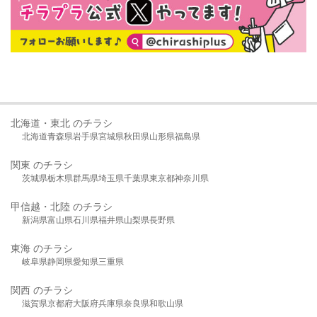
北海道・東北 のチラシ
北海道
青森県
岩手県
宮城県
秋田県
山形県
福島県
関東 のチラシ
茨城県
栃木県
群馬県
埼玉県
千葉県
東京都
神奈川県
甲信越・北陸 のチラシ
新潟県
富山県
石川県
福井県
山梨県
長野県
東海 のチラシ
岐阜県
静岡県
愛知県
三重県
関西 のチラシ
滋賀県
京都府
大阪府
兵庫県
奈良県
和歌山県