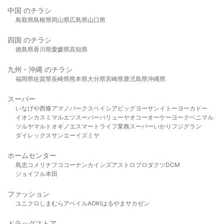
中国 のチラシ
鳥取県
島根県
岡山県
広島県
山口県
四国 のチラシ
徳島県
香川県
愛媛県
高知県
九州・沖縄 のチラシ
福岡県
佐賀県
長崎県
熊本県
大分県
宮崎県
鹿児島県
沖縄県
スーパー
いなげや
西條
アマノパークス
ベイシア
ビッグヨーサン
イトーヨーカドー
イオン
カスミ
マルエツ
スーパーバリュー
ヤオコー
オーケー
ヨークベニマル
ツルヤ
マルト
オギノ
エスマート
ライフ
業務スーパー
いかり
フジグラン
ダイレックス
サンエー
イズミヤ
ホームセンター
島忠
コメリ
ナフコ
コーナン
カインズ
アストロプロダクツ
DCM
ジョイフル本田
ファッション
ユニクロ
しまむら
アベイル
AOKI
はるやま
サカゼン
ドラッグストア