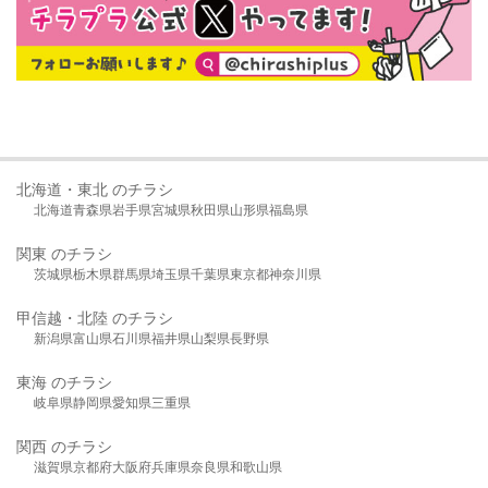
北海道・東北 のチラシ
北海道
青森県
岩手県
宮城県
秋田県
山形県
福島県
関東 のチラシ
茨城県
栃木県
群馬県
埼玉県
千葉県
東京都
神奈川県
甲信越・北陸 のチラシ
新潟県
富山県
石川県
福井県
山梨県
長野県
東海 のチラシ
岐阜県
静岡県
愛知県
三重県
関西 のチラシ
滋賀県
京都府
大阪府
兵庫県
奈良県
和歌山県