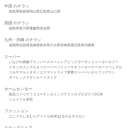
中国 のチラシ
鳥取県
島根県
岡山県
広島県
山口県
四国 のチラシ
徳島県
香川県
愛媛県
高知県
九州・沖縄 のチラシ
福岡県
佐賀県
長崎県
熊本県
大分県
宮崎県
鹿児島県
沖縄県
スーパー
いなげや
西條
アマノパークス
ベイシア
ビッグヨーサン
イトーヨーカドー
イオン
カスミ
マルエツ
スーパーバリュー
ヤオコー
オーケー
ヨークベニマル
ツルヤ
マルト
オギノ
エスマート
ライフ
業務スーパー
いかり
フジグラン
ダイレックス
サンエー
イズミヤ
ホームセンター
島忠
コメリ
ナフコ
コーナン
カインズ
アストロプロダクツ
DCM
ジョイフル本田
ファッション
ユニクロ
しまむら
アベイル
AOKI
はるやま
サカゼン
ドラッグストア