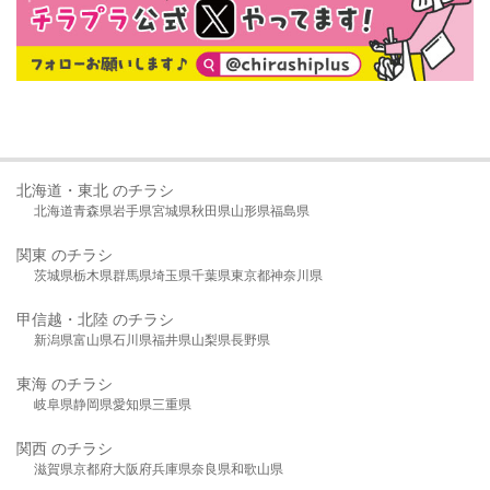
北海道・東北 のチラシ
北海道
青森県
岩手県
宮城県
秋田県
山形県
福島県
関東 のチラシ
茨城県
栃木県
群馬県
埼玉県
千葉県
東京都
神奈川県
甲信越・北陸 のチラシ
新潟県
富山県
石川県
福井県
山梨県
長野県
東海 のチラシ
岐阜県
静岡県
愛知県
三重県
関西 のチラシ
滋賀県
京都府
大阪府
兵庫県
奈良県
和歌山県