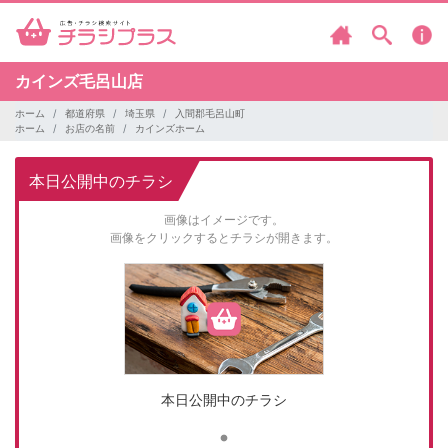
カインズ毛呂山店
ホーム
都道府県
埼玉県
入間郡毛呂山町
ホーム
お店の名前
カインズホーム
本日公開中のチラシ
画像はイメージです。
画像をクリックするとチラシが開きます。
本日公開中のチラシ