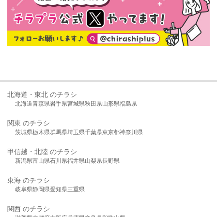
北海道・東北 のチラシ
北海道
青森県
岩手県
宮城県
秋田県
山形県
福島県
関東 のチラシ
茨城県
栃木県
群馬県
埼玉県
千葉県
東京都
神奈川県
甲信越・北陸 のチラシ
新潟県
富山県
石川県
福井県
山梨県
長野県
東海 のチラシ
岐阜県
静岡県
愛知県
三重県
関西 のチラシ