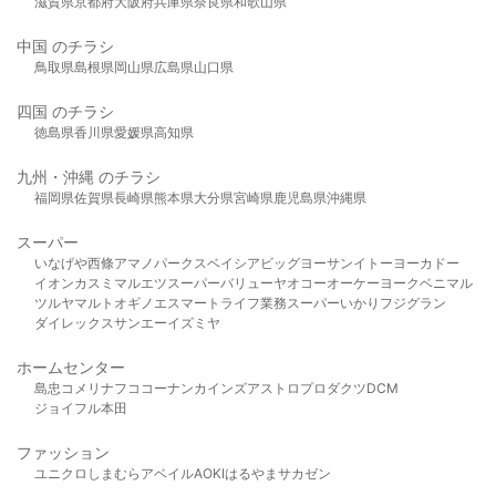
滋賀県
京都府
大阪府
兵庫県
奈良県
和歌山県
中国 のチラシ
鳥取県
島根県
岡山県
広島県
山口県
四国 のチラシ
徳島県
香川県
愛媛県
高知県
九州・沖縄 のチラシ
福岡県
佐賀県
長崎県
熊本県
大分県
宮崎県
鹿児島県
沖縄県
スーパー
いなげや
西條
アマノパークス
ベイシア
ビッグヨーサン
イトーヨーカドー
イオン
カスミ
マルエツ
スーパーバリュー
ヤオコー
オーケー
ヨークベニマル
ツルヤ
マルト
オギノ
エスマート
ライフ
業務スーパー
いかり
フジグラン
ダイレックス
サンエー
イズミヤ
ホームセンター
島忠
コメリ
ナフコ
コーナン
カインズ
アストロプロダクツ
DCM
ジョイフル本田
ファッション
ユニクロ
しまむら
アベイル
AOKI
はるやま
サカゼン