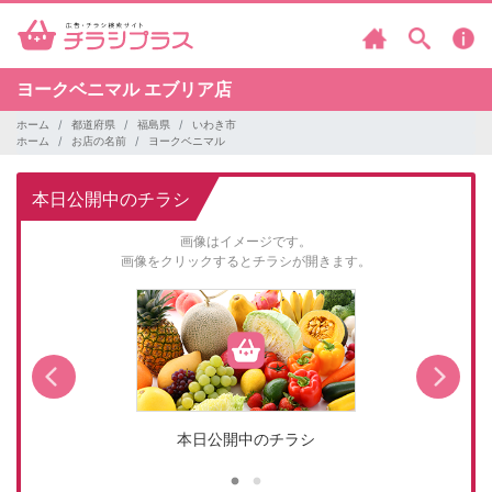
ヨークベニマル
エブリア店
ホーム
都道府県
福島県
いわき市
ホーム
お店の名前
ヨークベニマル
本日公開中のチラシ
画像はイメージです。
画像をクリックするとチラシが開きます。
本日公開中のチラシ