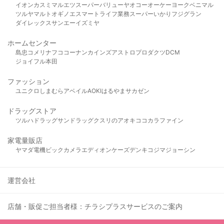
イオン
カスミ
マルエツ
スーパーバリュー
ヤオコー
オーケー
ヨークベニマル
ツルヤ
マルト
オギノ
エスマート
ライフ
業務スーパー
いかり
フジグラン
ダイレックス
サンエー
イズミヤ
ホームセンター
島忠
コメリ
ナフコ
コーナン
カインズ
アストロプロダクツ
DCM
ジョイフル本田
ファッション
ユニクロ
しまむら
アベイル
AOKI
はるやま
サカゼン
ドラッグストア
ツルハドラッグ
サンドラッグ
クスリのアオキ
ココカラファイン
家電量販店
ヤマダ電機
ビックカメラ
エディオン
ケーズデンキ
コジマ
ジョーシン
運営会社
店舗・販促ご担当者様：チラシプラスサービスのご案内