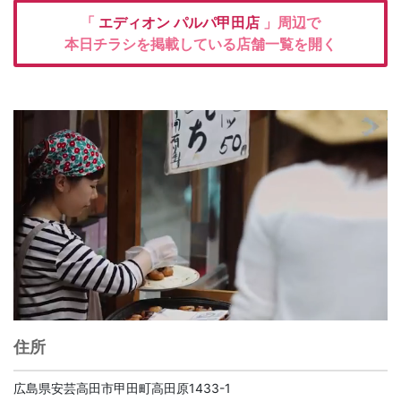
「
エディオン
パルパ甲田店
」周辺で
本日チラシを掲載している店舗一覧を開く
住所
広島県安芸高田市甲田町高田原1433-1