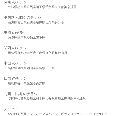
関東 のチラシ
茨城県
栃木県
群馬県
埼玉県
千葉県
東京都
神奈川県
甲信越・北陸 のチラシ
新潟県
富山県
石川県
福井県
山梨県
長野県
東海 のチラシ
岐阜県
静岡県
愛知県
三重県
関西 のチラシ
滋賀県
京都府
大阪府
兵庫県
奈良県
和歌山県
中国 のチラシ
鳥取県
島根県
岡山県
広島県
山口県
四国 のチラシ
徳島県
香川県
愛媛県
高知県
九州・沖縄 のチラシ
福岡県
佐賀県
長崎県
熊本県
大分県
宮崎県
鹿児島県
沖縄県
スーパー
いなげや
西條
アマノパークス
ベイシア
ビッグヨーサン
イトーヨーカドー