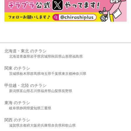
北海道・東北 のチラシ
北海道
青森県
岩手県
宮城県
秋田県
山形県
福島県
関東 のチラシ
茨城県
栃木県
群馬県
埼玉県
千葉県
東京都
神奈川県
甲信越・北陸 のチラシ
新潟県
富山県
石川県
福井県
山梨県
長野県
東海 のチラシ
岐阜県
静岡県
愛知県
三重県
関西 のチラシ
滋賀県
京都府
大阪府
兵庫県
奈良県
和歌山県