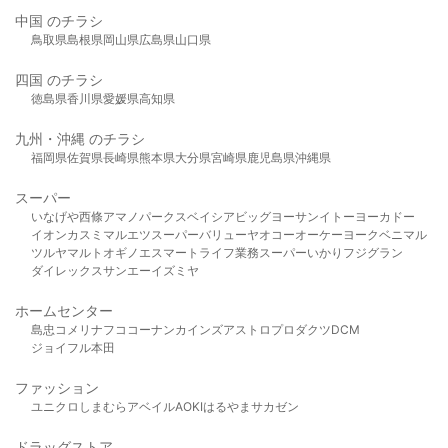
中国 のチラシ
鳥取県
島根県
岡山県
広島県
山口県
四国 のチラシ
徳島県
香川県
愛媛県
高知県
九州・沖縄 のチラシ
福岡県
佐賀県
長崎県
熊本県
大分県
宮崎県
鹿児島県
沖縄県
スーパー
いなげや
西條
アマノパークス
ベイシア
ビッグヨーサン
イトーヨーカドー
イオン
カスミ
マルエツ
スーパーバリュー
ヤオコー
オーケー
ヨークベニマル
ツルヤ
マルト
オギノ
エスマート
ライフ
業務スーパー
いかり
フジグラン
ダイレックス
サンエー
イズミヤ
ホームセンター
島忠
コメリ
ナフコ
コーナン
カインズ
アストロプロダクツ
DCM
ジョイフル本田
ファッション
ユニクロ
しまむら
アベイル
AOKI
はるやま
サカゼン
ドラッグストア