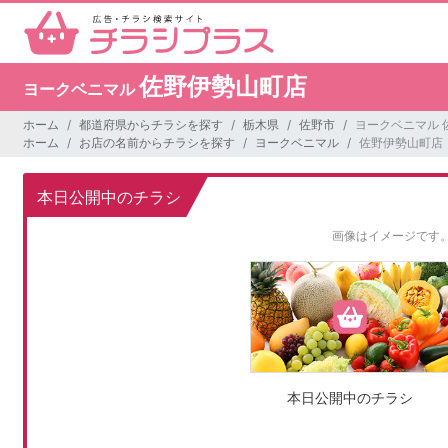
佐野伊勢山町店
ヨークベニマル
ホーム
都道府県からチラシを探す
栃木県
佐野市
ヨークベニマル 
ホーム
お店の名前からチラシを探す
ヨークベニマル
佐野伊勢山町店
本日公開中のチラシ
画像はイメージです
本日公開中のチラシ