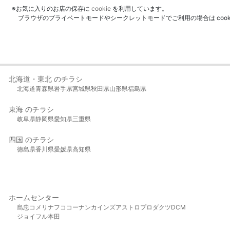
※お気に入りのお店の保存に
cookie
を利用しています。
ブラウザのプライベートモードやシークレットモードでご利用の場合は coo
北海道・東北 のチラシ
北海道
青森県
岩手県
宮城県
秋田県
山形県
福島県
東海 のチラシ
岐阜県
静岡県
愛知県
三重県
四国 のチラシ
徳島県
香川県
愛媛県
高知県
ホームセンター
島忠
コメリ
ナフコ
コーナン
カインズ
アストロプロダクツ
DCM
ジョイフル本田