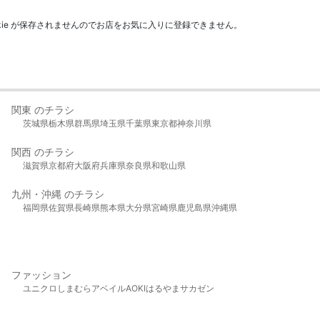
kie が保存されませんのでお店をお気に入りに登録できません。
関東 のチラシ
茨城県
栃木県
群馬県
埼玉県
千葉県
東京都
神奈川県
関西 のチラシ
滋賀県
京都府
大阪府
兵庫県
奈良県
和歌山県
九州・沖縄 のチラシ
福岡県
佐賀県
長崎県
熊本県
大分県
宮崎県
鹿児島県
沖縄県
ファッション
ユニクロ
しまむら
アベイル
AOKI
はるやま
サカゼン