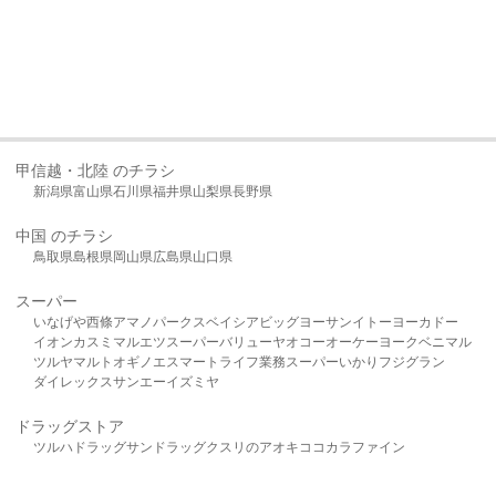
甲信越・北陸 のチラシ
新潟県
富山県
石川県
福井県
山梨県
長野県
中国 のチラシ
鳥取県
島根県
岡山県
広島県
山口県
スーパー
いなげや
西條
アマノパークス
ベイシア
ビッグヨーサン
イトーヨーカドー
イオン
カスミ
マルエツ
スーパーバリュー
ヤオコー
オーケー
ヨークベニマル
ツルヤ
マルト
オギノ
エスマート
ライフ
業務スーパー
いかり
フジグラン
ダイレックス
サンエー
イズミヤ
ドラッグストア
ツルハドラッグ
サンドラッグ
クスリのアオキ
ココカラファイン