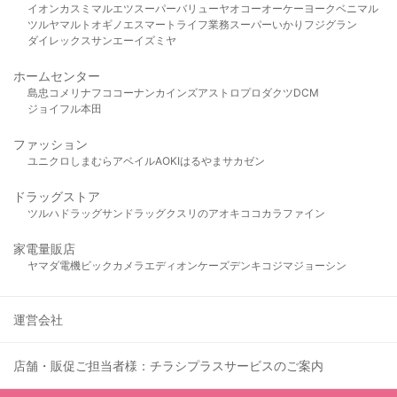
イオン
カスミ
マルエツ
スーパーバリュー
ヤオコー
オーケー
ヨークベニマル
ツルヤ
マルト
オギノ
エスマート
ライフ
業務スーパー
いかり
フジグラン
ダイレックス
サンエー
イズミヤ
ホームセンター
島忠
コメリ
ナフコ
コーナン
カインズ
アストロプロダクツ
DCM
ジョイフル本田
ファッション
ユニクロ
しまむら
アベイル
AOKI
はるやま
サカゼン
ドラッグストア
ツルハドラッグ
サンドラッグ
クスリのアオキ
ココカラファイン
家電量販店
ヤマダ電機
ビックカメラ
エディオン
ケーズデンキ
コジマ
ジョーシン
運営会社
店舗・販促ご担当者様：チラシプラスサービスのご案内