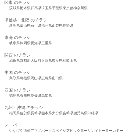
関東 のチラシ
茨城県
栃木県
群馬県
埼玉県
千葉県
東京都
神奈川県
甲信越・北陸 のチラシ
新潟県
富山県
石川県
福井県
山梨県
長野県
東海 のチラシ
岐阜県
静岡県
愛知県
三重県
関西 のチラシ
滋賀県
京都府
大阪府
兵庫県
奈良県
和歌山県
中国 のチラシ
鳥取県
島根県
岡山県
広島県
山口県
四国 のチラシ
徳島県
香川県
愛媛県
高知県
九州・沖縄 のチラシ
福岡県
佐賀県
長崎県
熊本県
大分県
宮崎県
鹿児島県
沖縄県
スーパー
いなげや
西條
アマノパークス
ベイシア
ビッグヨーサン
イトーヨーカドー