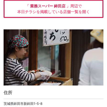
「
業務スーパー
鉾田店
」周辺で
本日チラシを掲載している店舗一覧を開く
住所
茨城県鉾田市新鉾田1-5-8