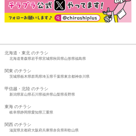
北海道・東北 のチラシ
北海道
青森県
岩手県
宮城県
秋田県
山形県
福島県
関東 のチラシ
茨城県
栃木県
群馬県
埼玉県
千葉県
東京都
神奈川県
甲信越・北陸 のチラシ
新潟県
富山県
石川県
福井県
山梨県
長野県
東海 のチラシ
岐阜県
静岡県
愛知県
三重県
関西 のチラシ
滋賀県
京都府
大阪府
兵庫県
奈良県
和歌山県