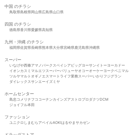
中国 のチラシ
鳥取県
島根県
岡山県
広島県
山口県
四国 のチラシ
徳島県
香川県
愛媛県
高知県
九州・沖縄 のチラシ
福岡県
佐賀県
長崎県
熊本県
大分県
宮崎県
鹿児島県
沖縄県
スーパー
いなげや
西條
アマノパークス
ベイシア
ビッグヨーサン
イトーヨーカドー
イオン
カスミ
マルエツ
スーパーバリュー
ヤオコー
オーケー
ヨークベニマル
ツルヤ
マルト
オギノ
エスマート
ライフ
業務スーパー
いかり
フジグラン
ダイレックス
サンエー
イズミヤ
ホームセンター
島忠
コメリ
ナフコ
コーナン
カインズ
アストロプロダクツ
DCM
ジョイフル本田
ファッション
ユニクロ
しまむら
アベイル
AOKI
はるやま
サカゼン
ドラッグストア