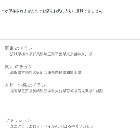
kie が保存されませんのでお店をお気に入りに登録できません。
関東 のチラシ
茨城県
栃木県
群馬県
埼玉県
千葉県
東京都
神奈川県
関西 のチラシ
滋賀県
京都府
大阪府
兵庫県
奈良県
和歌山県
九州・沖縄 のチラシ
福岡県
佐賀県
長崎県
熊本県
大分県
宮崎県
鹿児島県
沖縄県
ファッション
ユニクロ
しまむら
アベイル
AOKI
はるやま
サカゼン