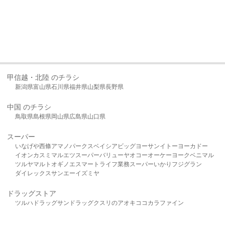
甲信越・北陸 のチラシ
新潟県
富山県
石川県
福井県
山梨県
長野県
中国 のチラシ
鳥取県
島根県
岡山県
広島県
山口県
スーパー
いなげや
西條
アマノパークス
ベイシア
ビッグヨーサン
イトーヨーカドー
イオン
カスミ
マルエツ
スーパーバリュー
ヤオコー
オーケー
ヨークベニマル
ツルヤ
マルト
オギノ
エスマート
ライフ
業務スーパー
いかり
フジグラン
ダイレックス
サンエー
イズミヤ
ドラッグストア
ツルハドラッグ
サンドラッグ
クスリのアオキ
ココカラファイン