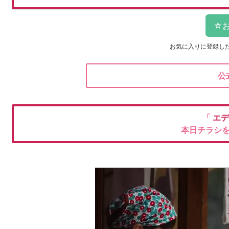
お気に入りに登録し
公
「
エデ
本日チラシ