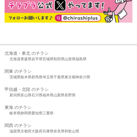
北海道・東北 のチラシ
北海道
青森県
岩手県
宮城県
秋田県
山形県
福島県
関東 のチラシ
茨城県
栃木県
群馬県
埼玉県
千葉県
東京都
神奈川県
甲信越・北陸 のチラシ
新潟県
富山県
石川県
福井県
山梨県
長野県
東海 のチラシ
岐阜県
静岡県
愛知県
三重県
関西 のチラシ
滋賀県
京都府
大阪府
兵庫県
奈良県
和歌山県