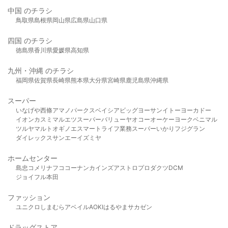
中国 のチラシ
鳥取県
島根県
岡山県
広島県
山口県
四国 のチラシ
徳島県
香川県
愛媛県
高知県
九州・沖縄 のチラシ
福岡県
佐賀県
長崎県
熊本県
大分県
宮崎県
鹿児島県
沖縄県
スーパー
いなげや
西條
アマノパークス
ベイシア
ビッグヨーサン
イトーヨーカドー
イオン
カスミ
マルエツ
スーパーバリュー
ヤオコー
オーケー
ヨークベニマル
ツルヤ
マルト
オギノ
エスマート
ライフ
業務スーパー
いかり
フジグラン
ダイレックス
サンエー
イズミヤ
ホームセンター
島忠
コメリ
ナフコ
コーナン
カインズ
アストロプロダクツ
DCM
ジョイフル本田
ファッション
ユニクロ
しまむら
アベイル
AOKI
はるやま
サカゼン
ドラッグストア